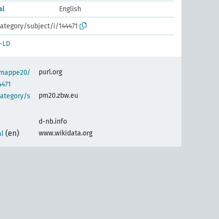
al
English
ategory/subject/i/144471
-LD
purl.org
semappe20/
4471
pm20.zbw.eu
category/s
d-nb.info
(en)
www.wikidata.org
al