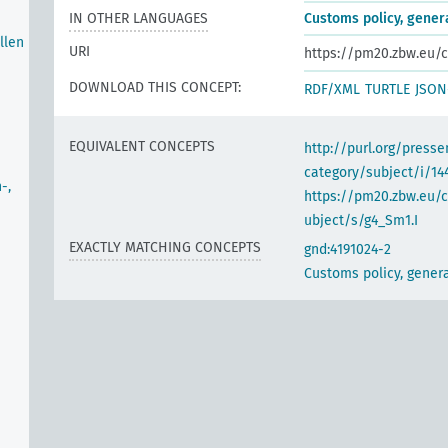
IN OTHER LANGUAGES
Customs policy, gener
llen
URI
https://pm20.zbw.eu/c
DOWNLOAD THIS CONCEPT:
RDF/XML
TURTLE
JSON
EQUIVALENT CONCEPTS
http://purl.org/pres
category/subject/i/14
-,
https://pm20.zbw.eu/
ubject/s/g4_Sm1.I
EXACTLY MATCHING CONCEPTS
gnd:4191024-2
Customs policy, gener