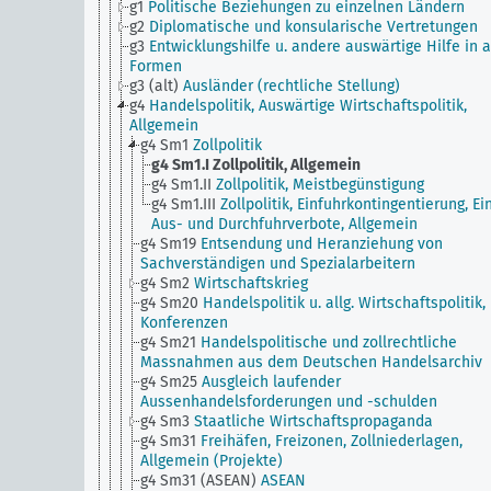
g1
Politische Beziehungen zu einzelnen Ländern
g2
Diplomatische und konsularische Vertretungen
g3
Entwicklungshilfe u. andere auswärtige Hilfe in a
Formen
g3 (alt)
Ausländer (rechtliche Stellung)
g4
Handelspolitik, Auswärtige Wirtschaftspolitik,
Allgemein
g4 Sm1
Zollpolitik
g4 Sm1.I
Zollpolitik, Allgemein
g4 Sm1.II
Zollpolitik, Meistbegünstigung
g4 Sm1.III
Zollpolitik, Einfuhrkontingentierung, Ein
Aus- und Durchfuhrverbote, Allgemein
g4 Sm19
Entsendung und Heranziehung von
Sachverständigen und Spezialarbeitern
g4 Sm2
Wirtschaftskrieg
g4 Sm20
Handelspolitik u. allg. Wirtschaftspolitik,
Konferenzen
g4 Sm21
Handelspolitische und zollrechtliche
Massnahmen aus dem Deutschen Handelsarchiv
g4 Sm25
Ausgleich laufender
Aussenhandelsforderungen und -schulden
g4 Sm3
Staatliche Wirtschaftspropaganda
g4 Sm31
Freihäfen, Freizonen, Zollniederlagen,
Allgemein (Projekte)
g4 Sm31 (ASEAN)
ASEAN