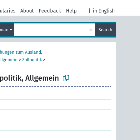
ularies
About
Feedback
Help
|
in English
×
rman
Search
ehungen zum Ausland,
Allgemein
>
Zollpolitik
>
politik, Allgemein