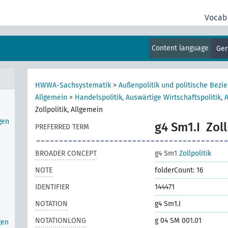
kt)
Vocab
Content language
Ge
erten
HWWA-Sachsystematik
>
Außenpolitik und politische Bezi
Allgemein
>
Handelspolitik, Auswärtige Wirtschaftspolitik, 
Zollpolitik, Allgemein
gen
g4 Sm1.I
Zoll
PREFERRED TERM
BROADER CONCEPT
g4 Sm1
Zollpolitik
NOTE
folderCount: 16
IDENTIFIER
144471
NOTATION
g4 Sm1.I
NOTATIONLONG
g 04 SM 001.01
gen