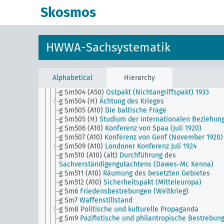
g Sm502 (A35)
Orient Dreibund (ital.-griech.-türk. Pa
Skosmos
g Sm502 (A43)
Vertrag von Lausanne
g Sm502 (A50)
Russlands Hoheitsrechte über die
nordsibirischen Inseln
g Sm502 (B111)
Japan-Russland-China Vertrag vom
HWWA-Sachsystematik
21.1.1925
g Sm503 (A10)
Friedensverhandlungen mit den Allii
(Weltkrieg)
g Sm503 (A50)
Antisowjetbewegung im Ausland
Alphabetical
Hierarchy
g Sm504 (A10)
Friedensvertrag (Weltkrieg)
g Sm504 (A50)
Ostpakt (Nichtangriffspakt) 1933
g Sm504 (H)
Ächtung des Krieges
g Sm505 (A10)
Die baltische Frage
g Sm505 (H)
Studium der internationalen Beziehun
g Sm506 (A10)
Konferenz von Spaa (Juli 1920)
g Sm507 (A10)
Konferenz von Genf (November 1920)
g Sm509 (A10)
Londoner Konferenz Juli 1924
g Sm510 (A10) (alt)
Durchführung des
Sachverständigengutachtens (Dawes-Mc Kenna)
g Sm511 (A10)
Räumung des besetzten Gebietes
g Sm512 (A10)
Sicherheitspakt (Mitteleuropa)
g Sm6
Friedensbestrebungen (Weltkrieg)
g Sm7
Waffenstillstand
g Sm8
Politische und kulturelle Propaganda
g Sm9
Pazifistische und philantropische Bestrebun