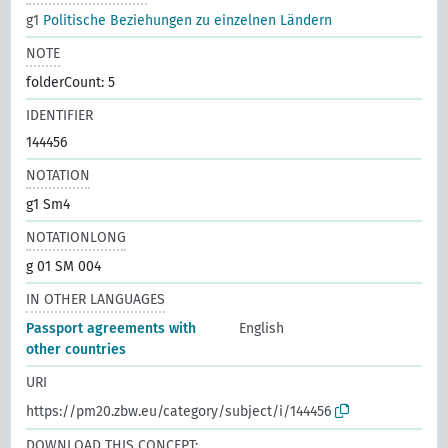
g1
Politische Beziehungen zu einzelnen Ländern
NOTE
folderCount: 5
IDENTIFIER
144456
NOTATION
g1 Sm4
NOTATIONLONG
g 01 SM 004
IN OTHER LANGUAGES
Passport agreements with
English
other countries
URI
https://pm20.zbw.eu/category/subject/i/144456
DOWNLOAD THIS CONCEPT: