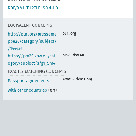
RDF/XML
TURTLE
JSON-LD
EQUIVALENT CONCEPTS
purl.org
http://purl.org/pressema
ppe20/category/subject/i
/144456
pm20.zbw.eu
https://pm20.zbw.eu/cat
egory/subject/s/g1_Sm4
EXACTLY MATCHING CONCEPTS
www.wikidata.org
Passport agreements
(en)
with other countries