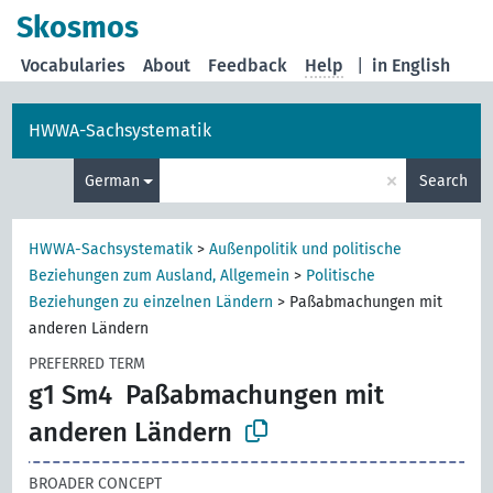
Skosmos
Vocabularies
About
Feedback
Help
|
in English
HWWA-Sachsystematik
×
German
Search
HWWA-Sachsystematik
>
Außenpolitik und politische
Beziehungen zum Ausland, Allgemein
>
Politische
Beziehungen zu einzelnen Ländern
>
Paßabmachungen mit
anderen Ländern
PREFERRED TERM
g1 Sm4
Paßabmachungen mit
anderen Ländern
BROADER CONCEPT