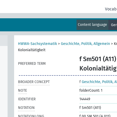
Vocab
Content language
Ge
HWWA-Sachsystematik
>
Geschichte, Politik, Allgemein
>
K
Kolonialtätigkeit
f Sm501 (A11)
PREFERRED TERM
Kolonialtätig
BROADER CONCEPT
f
Geschichte, Politik, 
NOTE
folderCount: 1
IDENTIFIER
144449
NOTATION
f Sm501 (A11)
NOTATIONLONG
f 00 SM 501 (A 011)