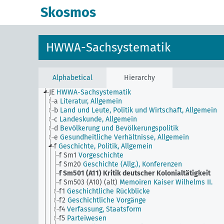
Skosmos
HWWA-Sachsystematik
Alphabetical
Hierarchy
JE
HWWA-Sachsystematik
a
Literatur, Allgemein
b
Land und Leute, Politik und Wirtschaft, Allgemein
c
Landeskunde, Allgemein
d
Bevölkerung und Bevölkerungspolitik
e
Gesundheitliche Verhältnisse, Allgemein
f
Geschichte, Politik, Allgemein
f Sm1
Vorgeschichte
f Sm20
Geschichte (Allg.), Konferenzen
f Sm501 (A11)
Kritik deutscher Kolonialtätigkeit
f Sm503 (A10) (alt)
Memoiren Kaiser Wilhelms II.
f1
Geschichtliche Rückblicke
f2
Geschichtliche Vorgänge
f4
Verfassung, Staatsform
f5
Parteiwesen