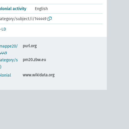
lonial activity
English
ategory/subject/i/144449
-LD
purl.org
semappe20/
4449
pm20.zbw.eu
category/s
)
www.wikidata.org
lonial