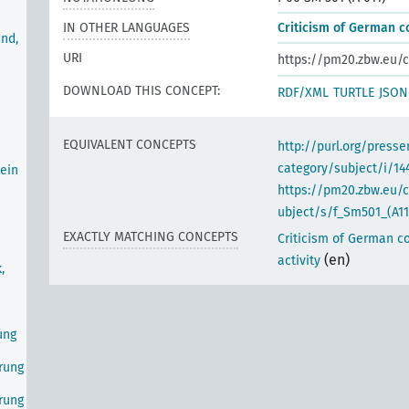
IN OTHER LANGUAGES
Criticism of German co
nd,
URI
https://pm20.zbw.eu/c
DOWNLOAD THIS CONCEPT:
RDF/XML
TURTLE
JSON
EQUIVALENT CONCEPTS
http://purl.org/pres
category/subject/i/14
ein
https://pm20.zbw.eu/
ubject/s/f_Sm501_(A11
EXACTLY MATCHING CONCEPTS
Criticism of German co
(en)
activity
,
ung
erung
erung