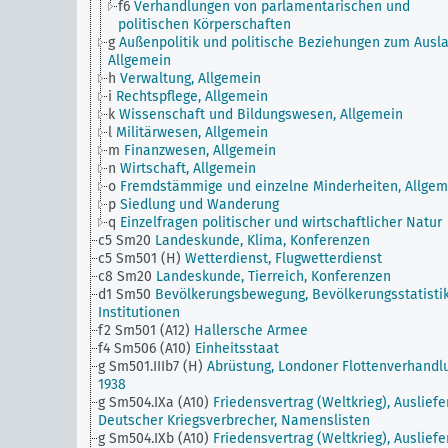
f6
Verhandlungen von parlamentarischen und
politischen Körperschaften
g
Außenpolitik und politische Beziehungen zum Ausla
Allgemein
h
Verwaltung, Allgemein
i
Rechtspflege, Allgemein
k
Wissenschaft und Bildungswesen, Allgemein
l
Militärwesen, Allgemein
m
Finanzwesen, Allgemein
n
Wirtschaft, Allgemein
o
Fremdstämmige und einzelne Minderheiten, Allgem
p
Siedlung und Wanderung
q
Einzelfragen politischer und wirtschaftlicher Natur
c5 Sm20
Landeskunde, Klima, Konferenzen
c5 Sm501 (H)
Wetterdienst, Flugwetterdienst
c8 Sm20
Landeskunde, Tierreich, Konferenzen
d1 Sm50
Bevölkerungsbewegung, Bevölkerungsstatistik
Institutionen
f2 Sm501 (A12)
Hallersche Armee
f4 Sm506 (A10)
Einheitsstaat
g Sm501.IIIb7 (H)
Abrüstung, Londoner Flottenverhandl
1938
g Sm504.IXa (A10)
Friedensvertrag (Weltkrieg), Auslief
Deutscher Kriegsverbrecher, Namenslisten
g Sm504.IXb (A10)
Friedensvertrag (Weltkrieg), Auslief