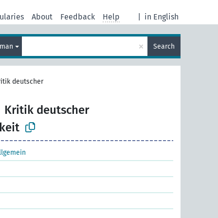
ularies
About
Feedback
Help
|
in English
×
rman
Search
ritik deutscher
Kritik deutscher
keit
Allgemein