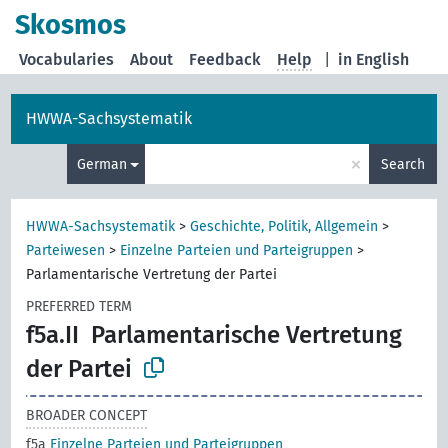
Skosmos
Vocabularies
About
Feedback
Help
|
in English
HWWA-Sachsystematik
×
German
Search
HWWA-Sachsystematik
>
Geschichte, Politik, Allgemein
>
Parteiwesen
>
Einzelne Parteien und Parteigruppen
>
Parlamentarische Vertretung der Partei
PREFERRED TERM
f5a.II
Parlamentarische Vertretung
der Partei
BROADER CONCEPT
f5a
Einzelne Parteien und Parteigruppen