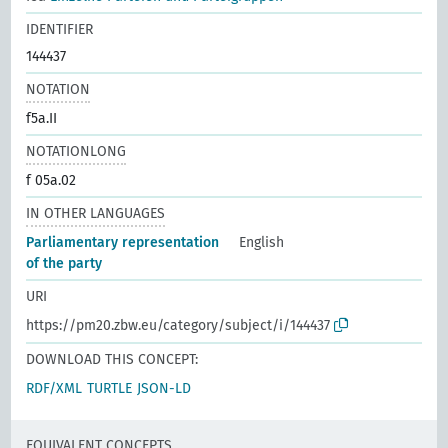
IDENTIFIER
144437
NOTATION
f5a.II
NOTATIONLONG
f 05a.02
IN OTHER LANGUAGES
Parliamentary representation
English
of the party
URI
https://pm20.zbw.eu/category/subject/i/144437
DOWNLOAD THIS CONCEPT:
RDF/XML
TURTLE
JSON-LD
EQUIVALENT CONCEPTS