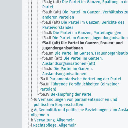
f5a.Ig (alt)
Die Partei im Ganzen, Spaltung in d
Partei
f5a.Ih (alt)
Die Partei im Ganzen, Verhältniss z
anderen Parteien
f5a.Ii (alt)
Die Partei im Ganzen, Berichte des
Parteivorstandes
f5a.Ik
Die Partei im Ganzen, Parteitagungen
f5a.Il
Die Partei im Ganzen, Jugendorganisatio
f5a.Il (alt)
Die Partei im Ganzen, Frauen- und
Jugendorganisationen
f5a.Im
Die Partei im Ganzen, Frauenorganisati
f5a.Im (alt)
Die Partei im Ganzen,
Auslandsorganisationen (alt)
f5a.Io
Die Partei im Ganzen,
Auslandsorganisationen
f5a.II
Parlamentarische Vertretung der Partei
f5a.III
Führende Persönlichkeiten (einzelner
Parteien)
f5a.IV
Bekämpfung der Partei
f6
Verhandlungen von parlamentarischen und
politischen Körperschaften
g
Außenpolitik und politische Beziehungen zum Ausla
Allgemein
h
Verwaltung, Allgemein
i
Rechtspflege, Allgemein