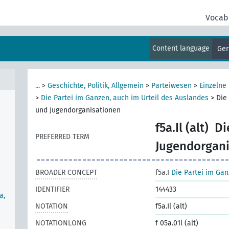
Vocab
rste
Content language
Ge
he)
nale
...
>
Geschichte, Politik, Allgemein
>
Parteiwesen
>
Einzelne
>
Die Partei im Ganzen, auch im Urteil des Auslandes
>
Die
und Jugendorganisationen
f5a.Il (alt)
Di
PREFERRED TERM
Jugendorgani
BROADER CONCEPT
f5a.I
Die Partei im Gan
IDENTIFIER
144433
a,
NOTATION
f5a.Il (alt)
NOTATIONLONG
f 05a.01l (alt)