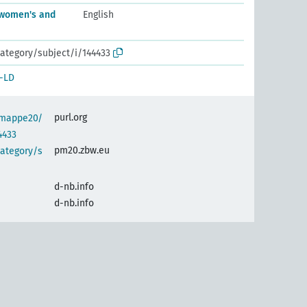
 women's and
English
ategory/subject/i/144433
-LD
purl.org
semappe20/
4433
pm20.zbw.eu
category/s
d-nb.info
d-nb.info