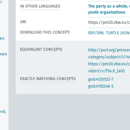
er
IN OTHER LANGUAGES
The party as a whole,
u
youth organizations
URI
https://pm20.zbw.eu/c
DOWNLOAD THIS CONCEPT:
RDF/XML
TURTLE
JSON
nen
EQUIVALENT CONCEPTS
http://purl.org/pres
onen
category/subject/i/14
https://pm20.zbw.eu/
ubject/s/f5a.Il_(alt)
EXACTLY MATCHING CONCEPTS
gnd:4120532-7
gnd:4155246-5
nd,