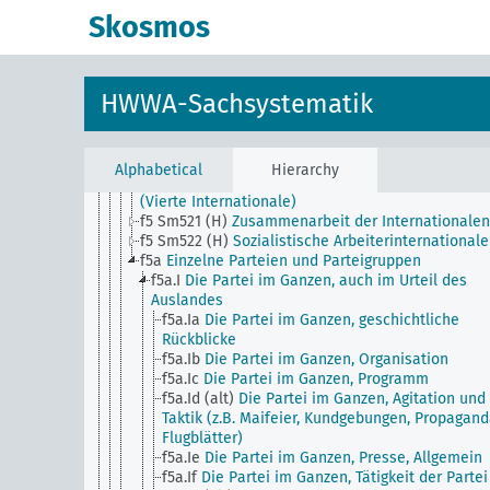
f5 Sm1
Wahlen
Skosmos
f5 Sm2
Einzelne politische Strömungen
f5 Sm500
Internationale Arbeiterbewegung
f5 Sm516 (H)
Internationale Arbeiterassoziation (E
Internationale)
HWWA-Sachsystematik
f5 Sm517 (H)
Zweite Internationale (sozialistische)
f5 Sm518 (H)
Dritte Internationale (kommunistisc
f5 Sm519 (H)
Internationale Sozialistische
Arbeitsgemeinschaft (2 1/2 Internationale)
Alphabetical
Hierarchy
f5 Sm520 (H)
Kommunistische Arbeiter-Internatio
(Vierte Internationale)
f5 Sm521 (H)
Zusammenarbeit der Internationalen
f5 Sm522 (H)
Sozialistische Arbeiterinternationale
f5a
Einzelne Parteien und Parteigruppen
f5a.I
Die Partei im Ganzen, auch im Urteil des
Auslandes
f5a.Ia
Die Partei im Ganzen, geschichtliche
Rückblicke
f5a.Ib
Die Partei im Ganzen, Organisation
f5a.Ic
Die Partei im Ganzen, Programm
f5a.Id (alt)
Die Partei im Ganzen, Agitation und
Taktik (z.B. Maifeier, Kundgebungen, Propagand
Flugblätter)
f5a.Ie
Die Partei im Ganzen, Presse, Allgemein
f5a.If
Die Partei im Ganzen, Tätigkeit der Partei