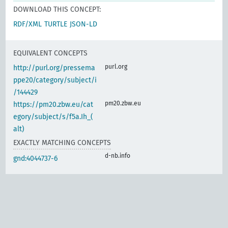
DOWNLOAD THIS CONCEPT:
RDF/XML
TURTLE
JSON-LD
EQUIVALENT CONCEPTS
purl.org
http://purl.org/pressema
ppe20/category/subject/i
/144429
pm20.zbw.eu
https://pm20.zbw.eu/cat
egory/subject/s/f5a.Ih_(
alt)
EXACTLY MATCHING CONCEPTS
d-nb.info
gnd:4044737-6