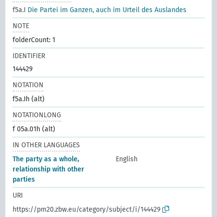
f5a.I
Die Partei im Ganzen, auch im Urteil des Auslandes
NOTE
folderCount: 1
IDENTIFIER
144429
NOTATION
f5a.Ih (alt)
NOTATIONLONG
f 05a.01h (alt)
IN OTHER LANGUAGES
The party as a whole,
English
relationship with other
parties
URI
https://pm20.zbw.eu/category/subject/i/144429