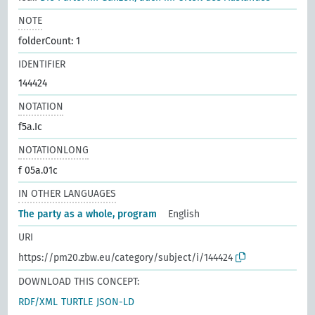
NOTE
folderCount: 1
IDENTIFIER
144424
NOTATION
f5a.Ic
NOTATIONLONG
f 05a.01c
IN OTHER LANGUAGES
The party as a whole, program
English
URI
https://pm20.zbw.eu/category/subject/i/144424
DOWNLOAD THIS CONCEPT:
RDF/XML
TURTLE
JSON-LD