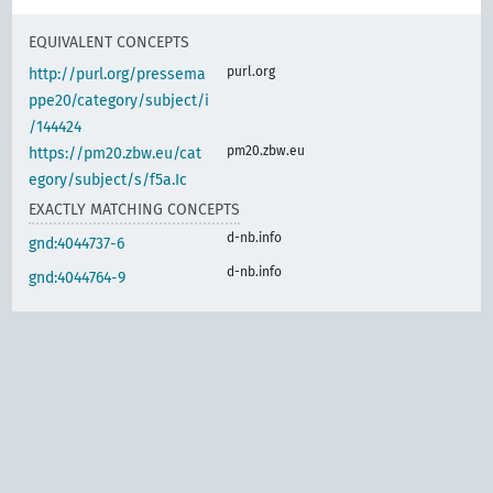
EQUIVALENT CONCEPTS
purl.org
http://purl.org/pressema
ppe20/category/subject/i
/144424
pm20.zbw.eu
https://pm20.zbw.eu/cat
egory/subject/s/f5a.Ic
EXACTLY MATCHING CONCEPTS
d-nb.info
gnd:4044737-6
d-nb.info
gnd:4044764-9