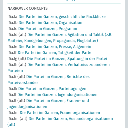
NARROWER CONCEPTS
f5a.Ia
Die Partei im Ganzen, geschichtliche Rückblicke
f5a.Ib
Die Partei im Ganzen, Organisation
f5a.Ic
Die Partei im Ganzen, Programm
f5a.Id (alt)
Die Partei im Ganzen, Agitation und Taktik (z.B.
Maifeier, Kundgebungen, Propaganda, Flugblätter)
f5a.Ie
Die Partei im Ganzen, Presse, Allgemein
f5a.If
Die Partei im Ganzen, Tätigkeit der Partei
f5a.Ig (alt)
Die Partei im Ganzen, Spaltung in der Partei
f5a.Ih (alt)
Die Partei im Ganzen, Verhältniss zu anderen
Parteien
f5a.Ii (alt)
Die Partei im Ganzen, Berichte des
Parteivorstandes
f5a.Ik
Die Partei im Ganzen, Parteitagungen
f5a.Il
Die Partei im Ganzen, Jugendorganisationen
f5a.Il (alt)
Die Partei im Ganzen, Frauen- und
Jugendorganisationen
f5a.Im
Die Partei im Ganzen, Frauenorganisationen
f5a.Im (alt)
Die Partei im Ganzen, Auslandsorganisationen
(alt)