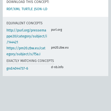
DOWNLOAD THIS CONCEPT:
RDF/XML
TURTLE
JSON-LD
EQUIVALENT CONCEPTS
purl.org
http://purl.org/pressema
ppe20/category/subject/i
/144421
pm20.zbw.eu
https://pm20.zbw.eu/cat
egory/subject/s/f5a.I
EXACTLY MATCHING CONCEPTS
d-nb.info
gnd:4044737-6