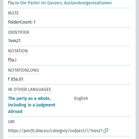
f5a.Io
Die Partei im Ganzen, Auslandsorganisationen
NOTE
folderCount: 1
IDENTIFIER
144421
NOTATION
f5a.I
NOTATIONLONG
f 05a.01
IN OTHER LANGUAGES
The party as a whole,
English
including in a judgment
abroad
URI
https://pm20.zbw.eu/category/subject/i/144421