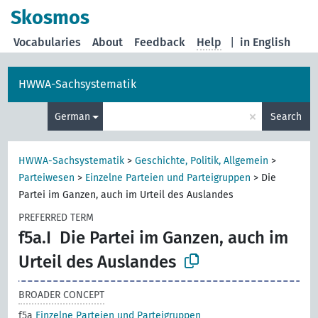
Skosmos
Vocabularies
About
Feedback
Help
|
in English
HWWA-Sachsystematik
×
German
Search
HWWA-Sachsystematik
>
Geschichte, Politik, Allgemein
>
Parteiwesen
>
Einzelne Parteien und Parteigruppen
>
Die
Partei im Ganzen, auch im Urteil des Auslandes
PREFERRED TERM
f5a.I
Die Partei im Ganzen, auch im
Urteil des Auslandes
BROADER CONCEPT
f5a
Einzelne Parteien und Parteigruppen