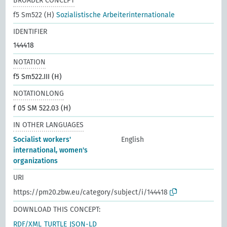
BROADER CONCEPT
f5 Sm522 (H)
Sozialistische Arbeiterinternationale
IDENTIFIER
144418
NOTATION
f5 Sm522.III (H)
NOTATIONLONG
f 05 SM 522.03 (H)
IN OTHER LANGUAGES
Socialist workers'
English
international, women's
organizations
URI
https://pm20.zbw.eu/category/subject/i/144418
DOWNLOAD THIS CONCEPT:
RDF/XML
TURTLE
JSON-LD