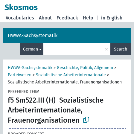
Skosmos
Vocabularies
About
Feedback
Help
|
in English
HWWA-Sachsystematik
×
German
Search
HWWA-Sachsystematik
>
Geschichte, Politik, Allgemein
>
Parteiwesen
>
Sozialistische Arbeiterinternationale
>
Sozialistische Arbeiterinternationale, Frauenorganisationen
PREFERRED TERM
f5 Sm522.III (H)
Sozialistische
Arbeiterinternationale,
Frauenorganisationen