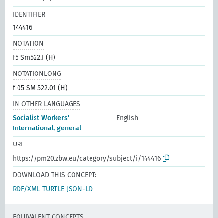
IDENTIFIER
144416
NOTATION
f5 Sm522.I (H)
NOTATIONLONG
f 05 SM 522.01 (H)
IN OTHER LANGUAGES
Socialist Workers'
English
International, general
URI
https://pm20.zbw.eu/category/subject/i/144416
DOWNLOAD THIS CONCEPT:
RDF/XML
TURTLE
JSON-LD
EQUIVALENT CONCEPTS