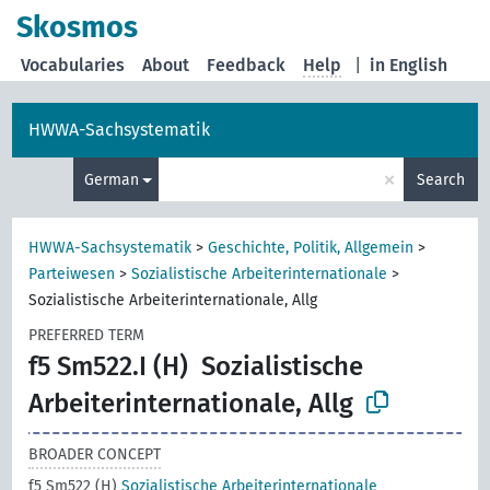
Skosmos
Vocabularies
About
Feedback
Help
|
in English
HWWA-Sachsystematik
×
German
Search
HWWA-Sachsystematik
>
Geschichte, Politik, Allgemein
>
Parteiwesen
>
Sozialistische Arbeiterinternationale
>
Sozialistische Arbeiterinternationale, Allg
PREFERRED TERM
f5 Sm522.I (H)
Sozialistische
Arbeiterinternationale, Allg
BROADER CONCEPT
f5 Sm522 (H)
Sozialistische Arbeiterinternationale