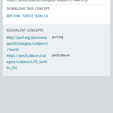
https://pm20.zbw.eu/category/subject/i/144410
DOWNLOAD THIS CONCEPT:
RDF/XML
TURTLE
JSON-LD
EQUIVALENT CONCEPTS
purl.org
http://purl.org/pressema
ppe20/category/subject/i
/144410
pm20.zbw.eu
https://pm20.zbw.eu/cat
egory/subject/s/f5_Sm51
9.I_(H)