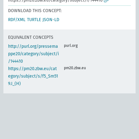
https://pm20.zbw.eu/category/subject/i/144410
DOWNLOAD THIS CONCEPT:
RDF/XML
TURTLE
JSON-LD
EQUIVALENT CONCEPTS
purl.org
http://purl.org/pressema
ppe20/category/subject/i
/144410
pm20.zbw.eu
https://pm20.zbw.eu/cat
egory/subject/s/f5_Sm51
9.I_(H)