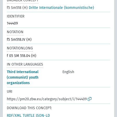
BROADER CONCEPT
f5 Sm518 (H)
Dritte Internationale (kommunistische)
IDENTIFIER
144409
NOTATION
f5 Sm518.IV (H)
NOTATIONLONG
f 05 SM 518.04 (H)
IN OTHER LANGUAGES
Third International
English
(communist) youth
organizations
URI
https://pm20.zbw.eu/category/subject/i/144409
DOWNLOAD THIS CONCEPT:
RDF/XML
TURTLE
JSON-LD