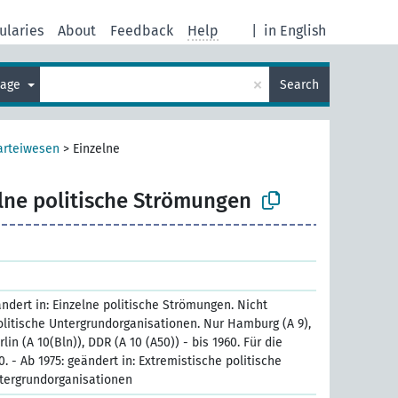
ularies
About
Feedback
Help
|
in English
×
uage
Search
arteiwesen
>
Einzelne
lne politische Strömungen
ändert in: Einzelne politische Strömungen. Nicht
Politische Untergrundorganisationen. Nur Hamburg (A 9),
lin (A 10(Bln)), DDR (A 10 (A50)) - bis 1960. Für die
. - Ab 1975: geändert in: Extremistische politische
tergrundorganisationen