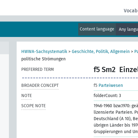
Vocab
Content language
Any lang
HWWA-Sachsystematik
>
Geschichte, Politik, Allgemein
>
P
politische Strömungen
f5 Sm2
Einze
PREFERRED TERM
BROADER CONCEPT
f5
Parteiwesen
NOTE
folderCount: 3
SCOPE NOTE
1946-1960 bzw.1970: ge
lizensierte Parteien. 
Deutschland (A 10), Ber
übrigen Länder bis 1970
Gruppierungen und Un