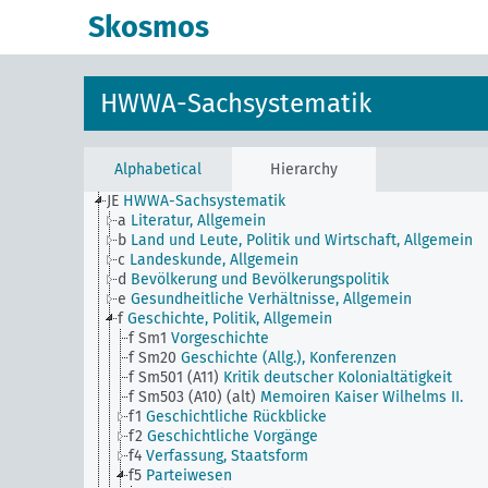
Skosmos
HWWA-Sachsystematik
Alphabetical
Hierarchy
JE
HWWA-Sachsystematik
a
Literatur, Allgemein
b
Land und Leute, Politik und Wirtschaft, Allgemein
c
Landeskunde, Allgemein
d
Bevölkerung und Bevölkerungspolitik
e
Gesundheitliche Verhältnisse, Allgemein
f
Geschichte, Politik, Allgemein
f Sm1
Vorgeschichte
f Sm20
Geschichte (Allg.), Konferenzen
f Sm501 (A11)
Kritik deutscher Kolonialtätigkeit
f Sm503 (A10) (alt)
Memoiren Kaiser Wilhelms II.
f1
Geschichtliche Rückblicke
f2
Geschichtliche Vorgänge
f4
Verfassung, Staatsform
f5
Parteiwesen