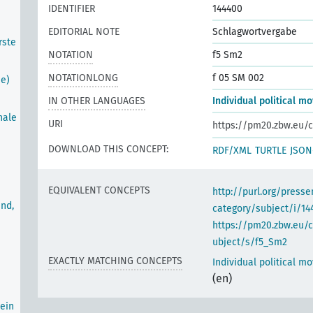
IDENTIFIER
144400
EDITORIAL NOTE
Schlagwortvergabe
rste
NOTATION
f5 Sm2
NOTATIONLONG
f 05 SM 002
he)
IN OTHER LANGUAGES
Individual political 
nale
URI
https://pm20.zbw.eu/c
DOWNLOAD THIS CONCEPT:
RDF/XML
TURTLE
JSON
EQUIVALENT CONCEPTS
http://purl.org/pres
nd,
category/subject/i/14
https://pm20.zbw.eu/
ubject/s/f5_Sm2
EXACTLY MATCHING CONCEPTS
Individual political 
(en)
ein