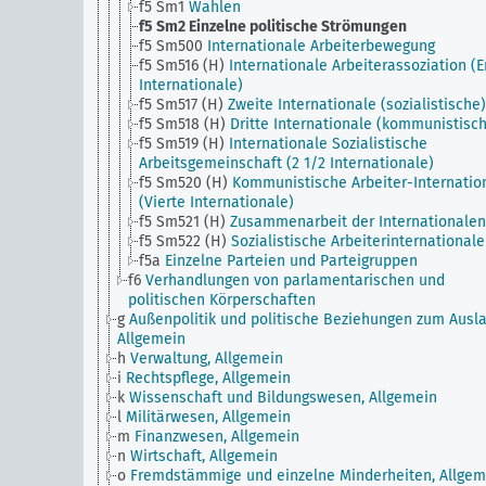
f5 Sm1
Wahlen
f5 Sm2
Einzelne politische Strömungen
f5 Sm500
Internationale Arbeiterbewegung
f5 Sm516 (H)
Internationale Arbeiterassoziation (E
Internationale)
f5 Sm517 (H)
Zweite Internationale (sozialistische)
f5 Sm518 (H)
Dritte Internationale (kommunistisc
f5 Sm519 (H)
Internationale Sozialistische
Arbeitsgemeinschaft (2 1/2 Internationale)
f5 Sm520 (H)
Kommunistische Arbeiter-Internatio
(Vierte Internationale)
f5 Sm521 (H)
Zusammenarbeit der Internationalen
f5 Sm522 (H)
Sozialistische Arbeiterinternationale
f5a
Einzelne Parteien und Parteigruppen
f6
Verhandlungen von parlamentarischen und
politischen Körperschaften
g
Außenpolitik und politische Beziehungen zum Ausla
Allgemein
h
Verwaltung, Allgemein
i
Rechtspflege, Allgemein
k
Wissenschaft und Bildungswesen, Allgemein
l
Militärwesen, Allgemein
m
Finanzwesen, Allgemein
n
Wirtschaft, Allgemein
o
Fremdstämmige und einzelne Minderheiten, Allgem