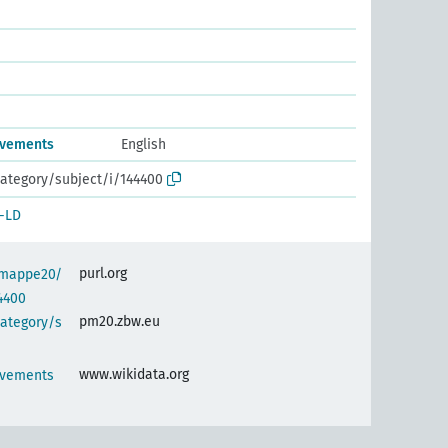
movements
English
ategory/subject/i/144400
-LD
purl.org
semappe20/
4400
pm20.zbw.eu
category/s
www.wikidata.org
movements