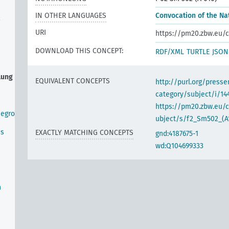
IN OTHER LANGUAGES
Convocation of the Na
URI
https://pm20.zbw.eu/c
DOWNLOAD THIS CONCEPT:
RDF/XML
TURTLE
JSON
lung
EQUIVALENT CONCEPTS
http://purl.org/pres
category/subject/i/14
https://pm20.zbw.eu/
negro
ubject/s/f2_Sm502_(A
us
EXACTLY MATCHING CONCEPTS
gnd:4187675-1
wd:Q104699333
n