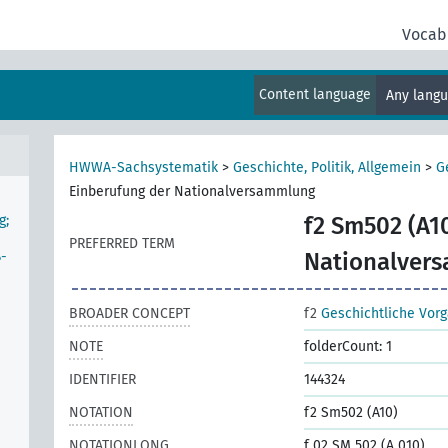
Vocab
(Ab
Content language
Any lang
HWWA-Sachsystematik
>
Geschichte, Politik, Allgemein
>
G
Einberufung der Nationalversammlung
g;
f2 Sm502 (A1
PREFERRED TERM
ß-
Nationalver
BROADER CONCEPT
f2
Geschichtliche Vor
NOTE
folderCount: 1
IDENTIFIER
144324
NOTATION
f2 Sm502 (A10)
NOTATIONLONG
f 02 SM 502 (A 010)