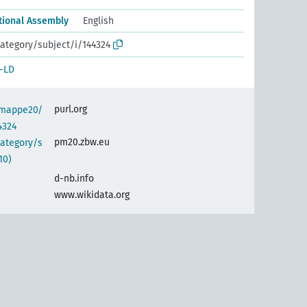
tional Assembly
English
ategory/subject/i/144324
-LD
purl.org
semappe20/
4324
pm20.zbw.eu
category/s
10)
d-nb.info
www.wikidata.org