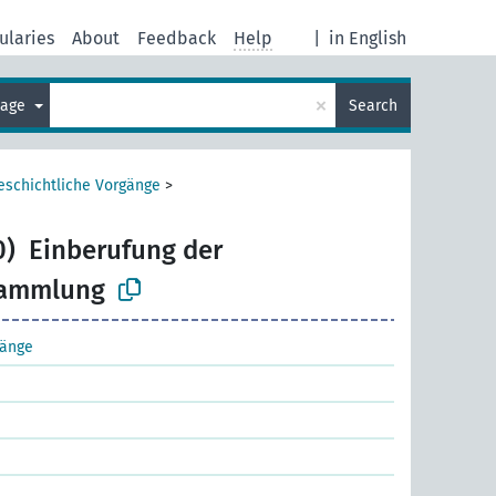
ularies
About
Feedback
Help
|
in English
×
uage
Search
eschichtliche Vorgänge
>
0)
Einberufung der
sammlung
gänge