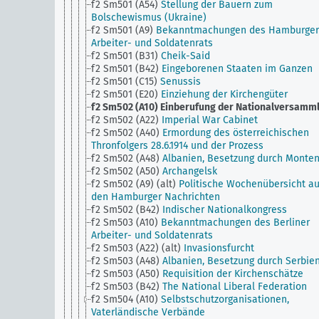
f2 Sm501 (A54)
Stellung der Bauern zum
Bolschewismus (Ukraine)
f2 Sm501 (A9)
Bekanntmachungen des Hamburger
Arbeiter- und Soldatenrats
f2 Sm501 (B31)
Cheik-Said
f2 Sm501 (B42)
Eingeborenen Staaten im Ganzen
f2 Sm501 (C15)
Senussis
f2 Sm501 (E20)
Einziehung der Kirchengüter
f2 Sm502 (A10)
Einberufung der Nationalversamm
f2 Sm502 (A22)
Imperial War Cabinet
f2 Sm502 (A40)
Ermordung des österreichischen
Thronfolgers 28.6.1914 und der Prozess
f2 Sm502 (A48)
Albanien, Besetzung durch Monte
f2 Sm502 (A50)
Archangelsk
f2 Sm502 (A9) (alt)
Politische Wochenübersicht a
den Hamburger Nachrichten
f2 Sm502 (B42)
Indischer Nationalkongress
f2 Sm503 (A10)
Bekanntmachungen des Berliner
Arbeiter- und Soldatenrats
f2 Sm503 (A22) (alt)
Invasionsfurcht
f2 Sm503 (A48)
Albanien, Besetzung durch Serbie
f2 Sm503 (A50)
Requisition der Kirchenschätze
f2 Sm503 (B42)
The National Liberal Federation
f2 Sm504 (A10)
Selbstschutzorganisationen,
Vaterländische Verbände