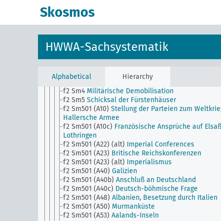
f2 Sm14
Autonomiebestrebungen,
Skosmos
Selbstbestimmungsrecht
f2 Sm16
Hochverrat und Spionage in..., Allgemein. 
1945 auch): Widerstand
f2 Sm18
Amnestie
HWWA-Sachsystematik
f2 Sm19
Gesetzgebung
f2 Sm2
Flüchtlinge im Zufluchtslande
f2 Sm20
Geschichtliche Vorgänge, Konferenzen
f2 Sm21
Volksentscheid (Übersichten)
Alphabetical
Hierarchy
f2 Sm3
Wiederaufbau zerstörter Gebiete
f2 Sm4
Militärische Demobilisation
f2 Sm5
Schicksal der Fürstenhäuser
f2 Sm501 (A10)
Stellung der Parteien zum Weltkrie
Hallersche Armee
f2 Sm501 (A10c)
Französische Ansprüche auf Elsa
Lothringen
f2 Sm501 (A22) (alt)
Imperial Conferences
f2 Sm501 (A23)
Britische Reichskonferenzen
f2 Sm501 (A23) (alt)
Imperialismus
f2 Sm501 (A40)
Galizien
f2 Sm501 (A40b)
Anschluß an Deutschland
f2 Sm501 (A40c)
Deutsch-böhmische Frage
f2 Sm501 (A48)
Albanien, Besetzung durch Italien
f2 Sm501 (A50)
Murmanküste
f2 Sm501 (A53)
Aalands-Inseln