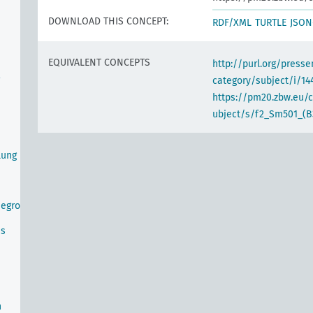
DOWNLOAD THIS CONCEPT:
RDF/XML
TURTLE
JSON
EQUIVALENT CONCEPTS
http://purl.org/pres
category/subject/i/14
https://pm20.zbw.eu/
ubject/s/f2_Sm501_(B
lung
negro
us
n