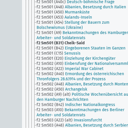
f2 Sm501 (A40c)
Deutsch-böhmische Frage
f2 Sm501 (A48)
Albanien, Besetzung durch Italien
f2 Sm501 (A50)
Murmanküste
f2 Sm501 (A53)
Aalands-Inseln
f2 Sm501 (A54)
Stellung der Bauern zum
Bolschewismus (Ukraine)
f2 Sm501 (A9)
Bekanntmachungen des Hamburger
Arbeiter- und Soldatenrats
f2 Sm501 (B31)
Cheik-Said
f2 Sm501 (B42)
Eingeborenen Staaten im Ganzen
f2 Sm501 (C15)
Senussis
f2 Sm501 (E20)
Einziehung der Kirchengüter
f2 Sm502 (A10)
Einberufung der Nationalversamm
f2 Sm502 (A22)
Imperial War Cabinet
f2 Sm502 (A40)
Ermordung des österreichischen
Thronfolgers 28.6.1914 und der Prozess
f2 Sm502 (A48)
Albanien, Besetzung durch Monte
f2 Sm502 (A50)
Archangelsk
f2 Sm502 (A9) (alt)
Politische Wochenübersicht a
den Hamburger Nachrichten
f2 Sm502 (B42)
Indischer Nationalkongress
f2 Sm503 (A10)
Bekanntmachungen des Berliner
Arbeiter- und Soldatenrats
f2 Sm503 (A22) (alt)
Invasionsfurcht
f2 Sm503 (A48)
Albanien, Besetzung durch Serbie