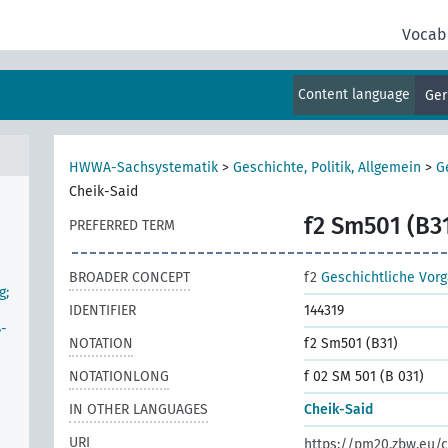
ung
Vocab
Content language
Ge
(Ab
HWWA-Sachsystematik
>
Geschichte, Politik, Allgemein
>
G
Cheik-Said
f2 Sm501 (B3
PREFERRED TERM
BROADER CONCEPT
f2
Geschichtliche Vor
g;
IDENTIFIER
144319
ß-
NOTATION
f2 Sm501 (B31)
NOTATIONLONG
f 02 SM 501 (B 031)
IN OTHER LANGUAGES
Cheik-Said
URI
https://pm20.zbw.eu/c