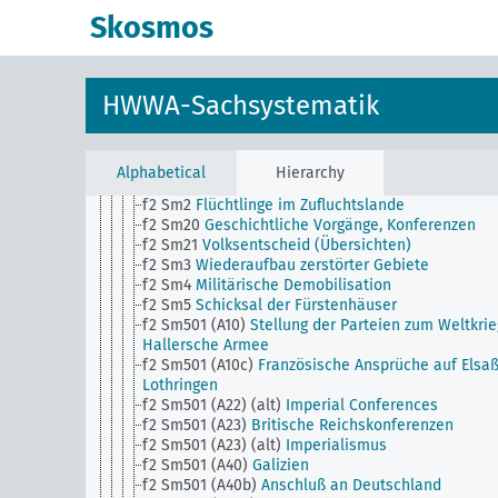
f2 Sm1 (alt)
Volksstimmung und öffentliche Mein
Skosmos
f2 Sm11
Frontkämpfer, Allgemein
f2 Sm11 (alt)
Jahresübersichten (Geschichtliche
Vorgänge)
f2 Sm14
Autonomiebestrebungen,
HWWA-Sachsystematik
Selbstbestimmungsrecht
f2 Sm16
Hochverrat und Spionage in..., Allgemein. 
1945 auch): Widerstand
f2 Sm18
Amnestie
Alphabetical
Hierarchy
f2 Sm19
Gesetzgebung
f2 Sm2
Flüchtlinge im Zufluchtslande
f2 Sm20
Geschichtliche Vorgänge, Konferenzen
f2 Sm21
Volksentscheid (Übersichten)
f2 Sm3
Wiederaufbau zerstörter Gebiete
f2 Sm4
Militärische Demobilisation
f2 Sm5
Schicksal der Fürstenhäuser
f2 Sm501 (A10)
Stellung der Parteien zum Weltkrie
Hallersche Armee
f2 Sm501 (A10c)
Französische Ansprüche auf Elsa
Lothringen
f2 Sm501 (A22) (alt)
Imperial Conferences
f2 Sm501 (A23)
Britische Reichskonferenzen
f2 Sm501 (A23) (alt)
Imperialismus
f2 Sm501 (A40)
Galizien
f2 Sm501 (A40b)
Anschluß an Deutschland