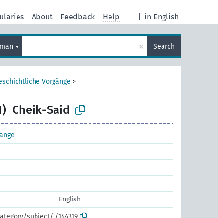
ularies
About
Feedback
Help
|
in English
×
rman
Search
eschichtliche Vorgänge
>
1)
Cheik-Said
gänge
English
ategory/subject/i/144319