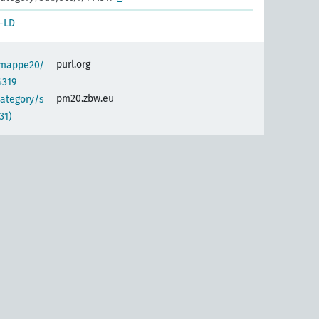
-LD
purl.org
semappe20/
4319
pm20.zbw.eu
category/s
31)