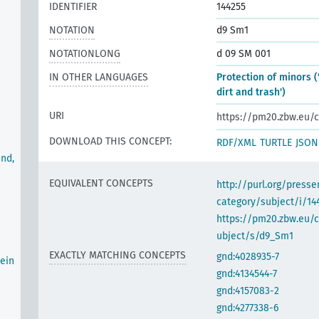
IDENTIFIER
144255
NOTATION
d9 Sm1
NOTATIONLONG
d 09 SM 001
IN OTHER LANGUAGES
Protection of minors (
dirt and trash')
URI
https://pm20.zbw.eu/c
DOWNLOAD THIS CONCEPT:
RDF/XML
TURTLE
JSON
nd,
EQUIVALENT CONCEPTS
http://purl.org/pres
category/subject/i/14
https://pm20.zbw.eu/
ubject/s/d9_Sm1
EXACTLY MATCHING CONCEPTS
gnd:4028935-7
ein
gnd:4134544-7
gnd:4157083-2
gnd:4277338-6