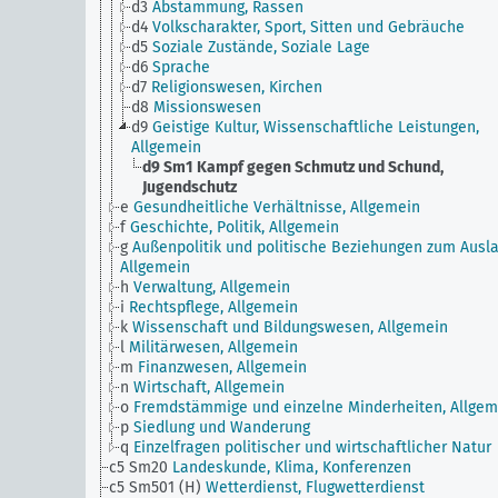
d3
Abstammung, Rassen
d4
Volkscharakter, Sport, Sitten und Gebräuche
d5
Soziale Zustände, Soziale Lage
d6
Sprache
d7
Religionswesen, Kirchen
d8
Missionswesen
d9
Geistige Kultur, Wissenschaftliche Leistungen,
Allgemein
d9 Sm1
Kampf gegen Schmutz und Schund,
Jugendschutz
e
Gesundheitliche Verhältnisse, Allgemein
f
Geschichte, Politik, Allgemein
g
Außenpolitik und politische Beziehungen zum Ausla
Allgemein
h
Verwaltung, Allgemein
i
Rechtspflege, Allgemein
k
Wissenschaft und Bildungswesen, Allgemein
l
Militärwesen, Allgemein
m
Finanzwesen, Allgemein
n
Wirtschaft, Allgemein
o
Fremdstämmige und einzelne Minderheiten, Allgem
p
Siedlung und Wanderung
q
Einzelfragen politischer und wirtschaftlicher Natur
c5 Sm20
Landeskunde, Klima, Konferenzen
c5 Sm501 (H)
Wetterdienst, Flugwetterdienst