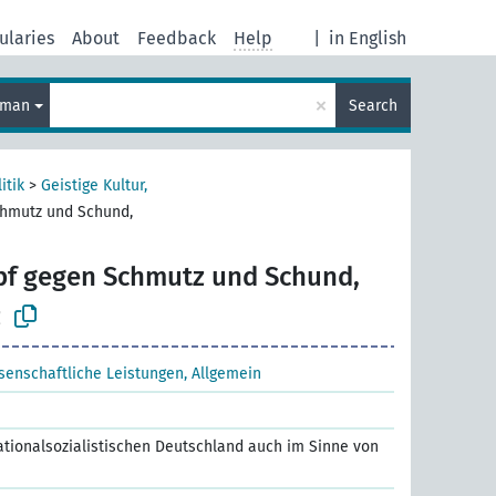
ularies
About
Feedback
Help
|
in English
×
rman
Search
itik
>
Geistige Kultur,
hmutz und Schund,
f gegen Schmutz und Schund,
z
ssenschaftliche Leistungen, Allgemein
nationalsozialistischen Deutschland auch im Sinne von