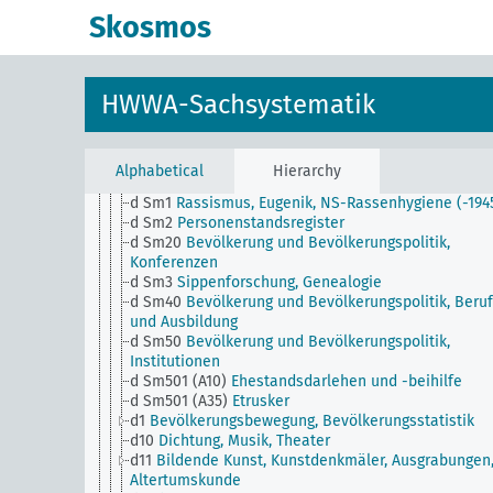
Skosmos
HWWA-Sachsystematik
JE
HWWA-Sachsystematik
a
Literatur, Allgemein
b
Land und Leute, Politik und Wirtschaft, Allgemein
c
Landeskunde, Allgemein
Alphabetical
Hierarchy
d
Bevölkerung und Bevölkerungspolitik
d Sm1
Rassismus, Eugenik, NS-Rassenhygiene (-194
d Sm2
Personenstandsregister
d Sm20
Bevölkerung und Bevölkerungspolitik,
Konferenzen
d Sm3
Sippenforschung, Genealogie
d Sm40
Bevölkerung und Bevölkerungspolitik, Beru
und Ausbildung
d Sm50
Bevölkerung und Bevölkerungspolitik,
Institutionen
d Sm501 (A10)
Ehestandsdarlehen und -beihilfe
d Sm501 (A35)
Etrusker
d1
Bevölkerungsbewegung, Bevölkerungsstatistik
d10
Dichtung, Musik, Theater
d11
Bildende Kunst, Kunstdenkmäler, Ausgrabungen
Altertumskunde