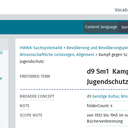
Vocab
Content language
Ge
HWWA-Sachsystematik
>
Bevölkerung und Bevölkerungspol
5)
Wissenschaftliche Leistungen, Allgemein
>
Kampf gegen Sc
Jugendschutz
d9 Sm1
Kamp
PREFERRED TERM
fe
Jugendschut
BROADER CONCEPT
d9
Geistige Kultur, Wi
NOTE
folderCount: 4
SCOPE NOTE
von 1933 bis 1945 im 
,
Bücherverbrennung