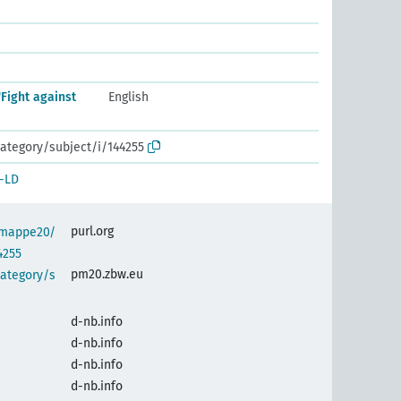
'Fight against
English
ategory/subject/i/144255
-LD
purl.org
semappe20/
4255
pm20.zbw.eu
category/s
d-nb.info
d-nb.info
d-nb.info
d-nb.info