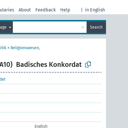
ularies
About
Feedback
Help
|
in English
×
uage
Search
itik
>
Religionswesen,
A10)
Badisches Konkordat
dat
English