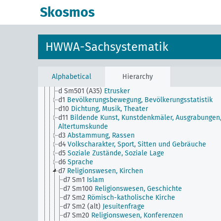
d Sm1
Rassismus, Eugenik, NS-Rassenhygiene (-194
Skosmos
d Sm2
Personenstandsregister
d Sm20
Bevölkerung und Bevölkerungspolitik,
Konferenzen
d Sm3
Sippenforschung, Genealogie
HWWA-Sachsystematik
d Sm40
Bevölkerung und Bevölkerungspolitik, Beru
und Ausbildung
d Sm50
Bevölkerung und Bevölkerungspolitik,
Institutionen
Alphabetical
Hierarchy
d Sm501 (A10)
Ehestandsdarlehen und -beihilfe
d Sm501 (A35)
Etrusker
d1
Bevölkerungsbewegung, Bevölkerungsstatistik
d10
Dichtung, Musik, Theater
d11
Bildende Kunst, Kunstdenkmäler, Ausgrabungen
Altertumskunde
d3
Abstammung, Rassen
d4
Volkscharakter, Sport, Sitten und Gebräuche
d5
Soziale Zustände, Soziale Lage
d6
Sprache
d7
Religionswesen, Kirchen
d7 Sm1
Islam
d7 Sm100
Religionswesen, Geschichte
d7 Sm2
Römisch-katholische Kirche
d7 Sm2 (alt)
Jesuitenfrage
d7 Sm20
Religionswesen, Konferenzen