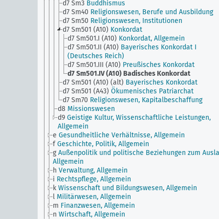
d7 Sm3
Buddhismus
d7 Sm40
Religionswesen, Berufe und Ausbildung
d7 Sm50
Religionswesen, Institutionen
d7 Sm501 (A10)
Konkordat
d7 Sm501.I (A10)
Konkordat, Allgemein
d7 Sm501.II (A10)
Bayerisches Konkordat I
(Deutsches Reich)
d7 Sm501.III (A10)
Preußisches Konkordat
d7 Sm501.IV (A10)
Badisches Konkordat
d7 Sm501 (A10) (alt)
Bayerisches Konkordat
d7 Sm501 (A43)
Ökumenisches Patriarchat
d7 Sm70
Religionswesen, Kapitalbeschaffung
d8
Missionswesen
d9
Geistige Kultur, Wissenschaftliche Leistungen,
Allgemein
e
Gesundheitliche Verhältnisse, Allgemein
f
Geschichte, Politik, Allgemein
g
Außenpolitik und politische Beziehungen zum Ausla
Allgemein
h
Verwaltung, Allgemein
i
Rechtspflege, Allgemein
k
Wissenschaft und Bildungswesen, Allgemein
l
Militärwesen, Allgemein
m
Finanzwesen, Allgemein
n
Wirtschaft, Allgemein