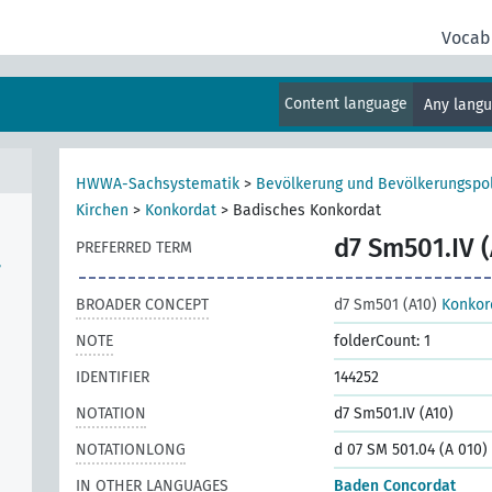
5)
Vocab
fe
Content language
Any lang
HWWA-Sachsystematik
>
Bevölkerung und Bevölkerungspol
Kirchen
>
Konkordat
>
Badisches Konkordat
d7 Sm501.IV (
PREFERRED TERM
,
BROADER CONCEPT
d7 Sm501 (A10)
Konkor
NOTE
folderCount: 1
IDENTIFIER
144252
NOTATION
d7 Sm501.IV (A10)
NOTATIONLONG
d 07 SM 501.04 (A 010)
IN OTHER LANGUAGES
Baden Concordat