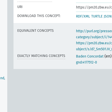
URI
https://pm20.zbw.eu/c
DOWNLOAD THIS CONCEPT:
RDF/XML
TURTLE
JSON
EQUIVALENT CONCEPTS
http://purl.org/pres
category/subject/i/14
https://pm20.zbw.eu/
ubject/s/d7_Sm501.IV_
EXACTLY MATCHING CONCEPTS
(en)
Baden Concordat
gnd:4177512-0
nd,