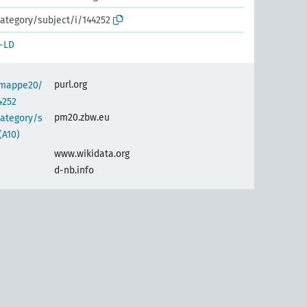
ategory/subject/i/144252
-LD
purl.org
semappe20/
4252
pm20.zbw.eu
category/s
(A10)
www.wikidata.org
d-nb.info