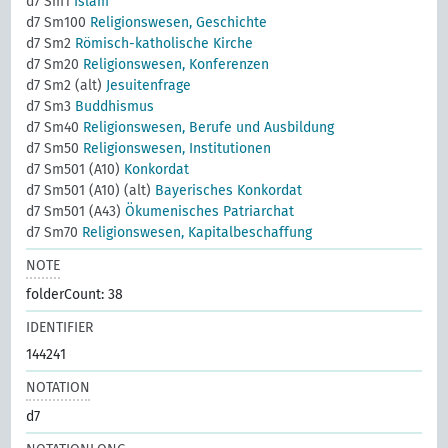
d7 Sm1
Islam
d7 Sm100
Religionswesen, Geschichte
d7 Sm2
Römisch-katholische Kirche
d7 Sm20
Religionswesen, Konferenzen
d7 Sm2 (alt)
Jesuitenfrage
d7 Sm3
Buddhismus
d7 Sm40
Religionswesen, Berufe und Ausbildung
d7 Sm50
Religionswesen, Institutionen
d7 Sm501 (A10)
Konkordat
d7 Sm501 (A10) (alt)
Bayerisches Konkordat
d7 Sm501 (A43)
Ökumenisches Patriarchat
d7 Sm70
Religionswesen, Kapitalbeschaffung
NOTE
folderCount: 38
IDENTIFIER
144241
NOTATION
d7