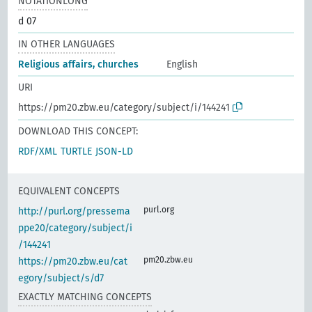
NOTATIONLONG
d 07
IN OTHER LANGUAGES
Religious affairs, churches
English
URI
https://pm20.zbw.eu/category/subject/i/144241
DOWNLOAD THIS CONCEPT:
RDF/XML
TURTLE
JSON-LD
EQUIVALENT CONCEPTS
purl.org
http://purl.org/pressema
ppe20/category/subject/i
/144241
pm20.zbw.eu
https://pm20.zbw.eu/cat
egory/subject/s/d7
EXACTLY MATCHING CONCEPTS