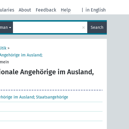
ularies
About
Feedback
Help
|
in English
×
rman
Search
itik
>
Angehörige im Ausland;
emein
ionale Angehörige im Ausland,
hörige im Ausland; Staatsangehörige