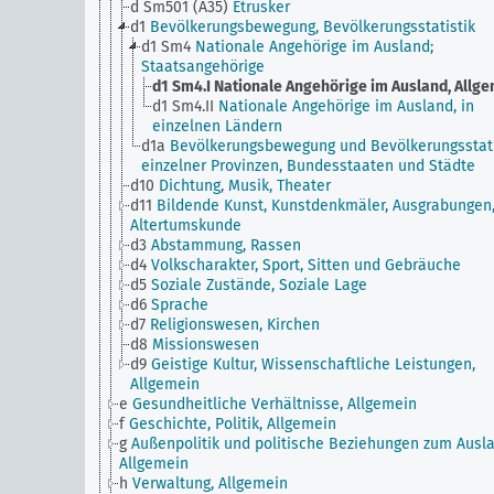
d Sm501 (A35)
Etrusker
d1
Bevölkerungsbewegung, Bevölkerungsstatistik
d1 Sm4
Nationale Angehörige im Ausland;
Staatsangehörige
d1 Sm4.I
Nationale Angehörige im Ausland, Allg
d1 Sm4.II
Nationale Angehörige im Ausland, in
einzelnen Ländern
d1a
Bevölkerungsbewegung und Bevölkerungsstati
einzelner Provinzen, Bundesstaaten und Städte
d10
Dichtung, Musik, Theater
d11
Bildende Kunst, Kunstdenkmäler, Ausgrabungen
Altertumskunde
d3
Abstammung, Rassen
d4
Volkscharakter, Sport, Sitten und Gebräuche
d5
Soziale Zustände, Soziale Lage
d6
Sprache
d7
Religionswesen, Kirchen
d8
Missionswesen
d9
Geistige Kultur, Wissenschaftliche Leistungen,
Allgemein
e
Gesundheitliche Verhältnisse, Allgemein
f
Geschichte, Politik, Allgemein
g
Außenpolitik und politische Beziehungen zum Ausla
Allgemein
h
Verwaltung, Allgemein