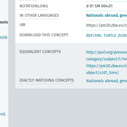
NOTATIONLONG
d 01 SM 004.01
IN OTHER LANGUAGES
Nationals abroad, gen
emein
URI
https://pm20.zbw.eu/c
DOWNLOAD THIS CONCEPT:
RDF/XML
TURTLE
JSON
stik
EQUIVALENT CONCEPTS
http://purl.org/pres
,
category/subject/i/14
https://pm20.zbw.eu/
ubject/s/d1_Sm4.I
EXACTLY MATCHING CONCEPTS
Nationals abroad, gen
nd,