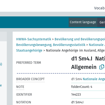
Vocab
Content language
Ge
HWWA-Sachsystematik
>
Bevölkerung und Bevölkerungspol
Bevölkerungsbewegung, Bevölkerungsstatistik
>
Nationale 
Staatsangehörige
>
Nationale Angehörige im Ausland, Allg
d1 Sm4.I
Nat
PREFERRED TERM
5)
Allgemein
BROADER CONCEPT
d1 Sm4
Nationale Ange
fe
NOTE
folderCount: 4
IDENTIFIER
144223
NOTATION
d1 Sm4.I