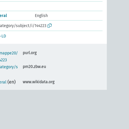
eral
English
ategory/subject/i/144223
-LD
purl.org
semappe20/
4223
pm20.zbw.eu
category/s
(en)
www.wikidata.org
eral