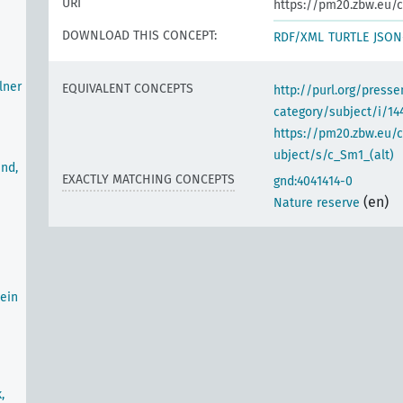
URI
https://pm20.zbw.eu/c
DOWNLOAD THIS CONCEPT:
RDF/XML
TURTLE
JSON
lner
EQUIVALENT CONCEPTS
http://purl.org/pres
category/subject/i/14
https://pm20.zbw.eu/
ubject/s/c_Sm1_(alt)
nd,
EXACTLY MATCHING CONCEPTS
gnd:4041414-0
(en)
Nature reserve
ein
,