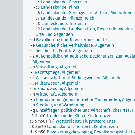
c4
Landeskunde, Gewässer
c5
Landeskunde, Klima
c6
Landeskunde, Geologischer Aufbau, Mineralreich
c7
Landeskunde, Pflanzenreich
c8
Landeskunde, Tierreich
c9
Landeskunde, Landschaften, Beschreibung einze
Orte und Gegenden
d
Bevölkerung und Bevölkerungspolitik
e
Gesundheitliche Verhältnisse, Allgemein
f
Geschichte, Politik, Allgemein
g
Außenpolitik und politische Beziehungen zum Ausla
Allgemein
h
Verwaltung, Allgemein
i
Rechtspflege, Allgemein
k
Wissenschaft und Bildungswesen, Allgemein
l
Militärwesen, Allgemein
m
Finanzwesen, Allgemein
n
Wirtschaft, Allgemein
o
Fremdstämmige und einzelne Minderheiten, Allgem
p
Siedlung und Wanderung
q
Einzelfragen politischer und wirtschaftlicher Natur
c5 Sm20
Landeskunde, Klima, Konferenzen
c5 Sm501 (H)
Wetterdienst, Flugwetterdienst
c8 Sm20
Landeskunde, Tierreich, Konferenzen
d1 Sm50
Bevölkerungsbewegung, Bevölkerungsstatistik