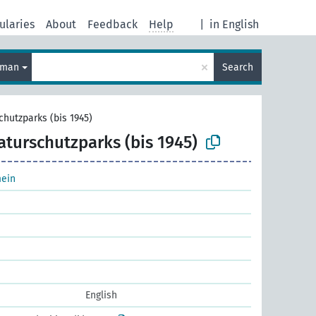
ularies
About
Feedback
Help
|
in English
×
rman
Search
chutzparks (bis 1945)
aturschutzparks (bis 1945)
mein
English