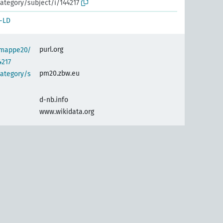
ategory/subject/i/144217
-LD
purl.org
semappe20/
4217
pm20.zbw.eu
category/s
d-nb.info
www.wikidata.org