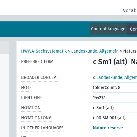
Vocab
Content language
Ge
HWWA-Sachsystematik
>
Landeskunde, Allgemein
>
Naturs
c Sm1 (alt)
N
PREFERRED TERM
BROADER CONCEPT
c
Landeskunde, Allge
NOTE
folderCount: 8
IDENTIFIER
144217
NOTATION
c Sm1 (alt)
NOTATIONLONG
c 00 SM 001 (alt)
IN OTHER LANGUAGES
Nature reserve