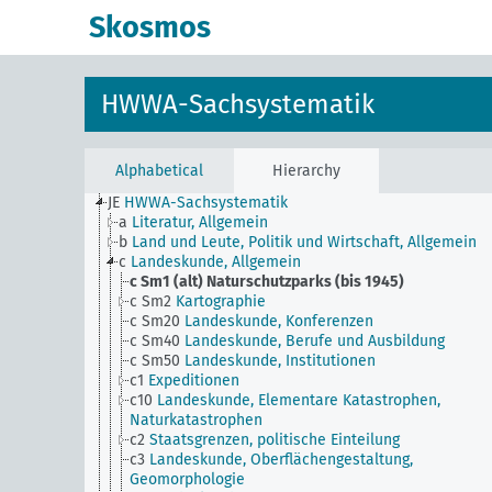
Skosmos
HWWA-Sachsystematik
Alphabetical
Hierarchy
JE
HWWA-Sachsystematik
a
Literatur, Allgemein
b
Land und Leute, Politik und Wirtschaft, Allgemein
c
Landeskunde, Allgemein
c Sm1 (alt)
Naturschutzparks (bis 1945)
c Sm2
Kartographie
c Sm20
Landeskunde, Konferenzen
c Sm40
Landeskunde, Berufe und Ausbildung
c Sm50
Landeskunde, Institutionen
c1
Expeditionen
c10
Landeskunde, Elementare Katastrophen,
Naturkatastrophen
c2
Staatsgrenzen, politische Einteilung
c3
Landeskunde, Oberflächengestaltung,
Geomorphologie