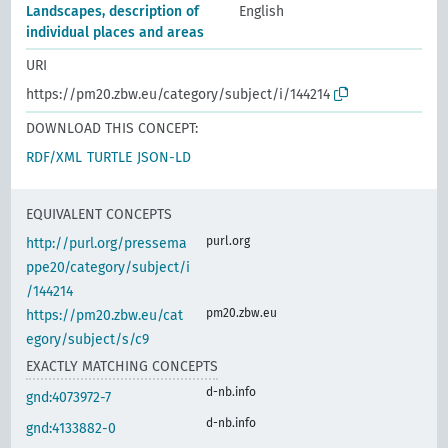
Landscapes, description of
English
individual places and areas
URI
https://pm20.zbw.eu/category/subject/i/144214
DOWNLOAD THIS CONCEPT:
RDF/XML
TURTLE
JSON-LD
EQUIVALENT CONCEPTS
purl.org
http://purl.org/pressema
ppe20/category/subject/i
/144214
pm20.zbw.eu
https://pm20.zbw.eu/cat
egory/subject/s/c9
EXACTLY MATCHING CONCEPTS
d-nb.info
gnd:4073972-7
d-nb.info
gnd:4133882-0