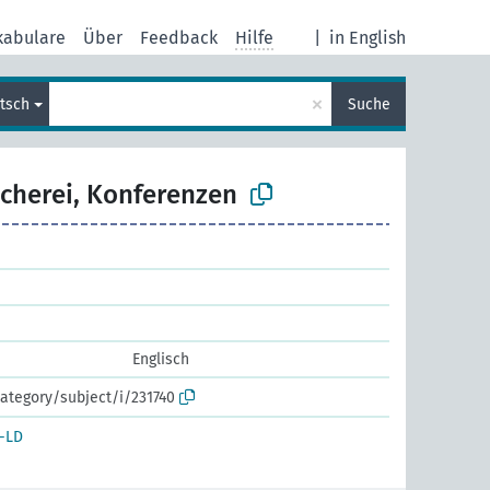
kabulare
Über
Feedback
Hilfe
|
in English
×
tsch
Suche
scherei, Konferenzen
Englisch
ategory/subject/i/231740
-LD