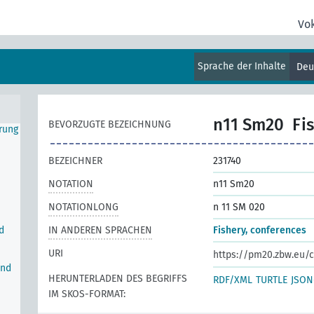
Vo
,
Sprache der Inhalte
Deu
ung
erung
n11 Sm20
Fi
BEVORZUGTE BEZEICHNUNG
erung
BEZEICHNER
231740
NOTATION
n11 Sm20
NOTATIONLONG
n 11 SM 020
d
IN ANDEREN SPRACHEN
Fishery, conferences
URI
https://pm20.zbw.eu/c
und
HERUNTERLADEN DES BEGRIFFS
RDF/XML
TURTLE
JSON
IM SKOS-FORMAT: