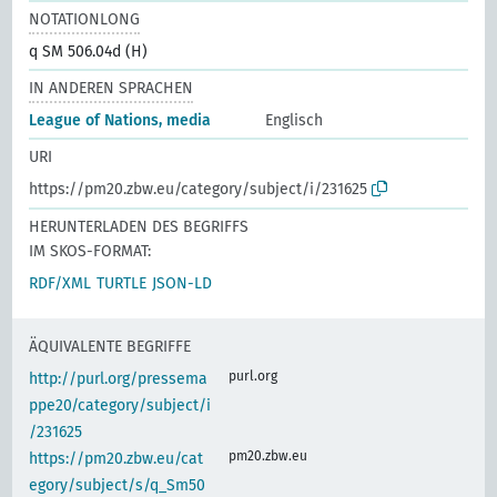
NOTATIONLONG
q SM 506.04d (H)
IN ANDEREN SPRACHEN
League of Nations, media
Englisch
URI
https://pm20.zbw.eu/category/subject/i/231625
HERUNTERLADEN DES BEGRIFFS
IM SKOS-FORMAT:
RDF/XML
TURTLE
JSON-LD
ÄQUIVALENTE BEGRIFFE
purl.org
http://purl.org/pressema
ppe20/category/subject/i
/231625
pm20.zbw.eu
https://pm20.zbw.eu/cat
egory/subject/s/q_Sm50