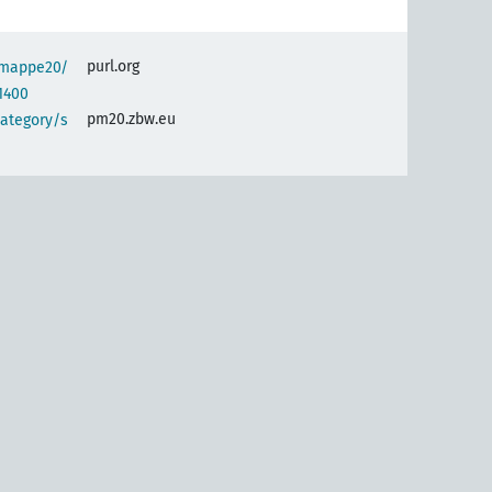
purl.org
semappe20/
1400
pm20.zbw.eu
category/s