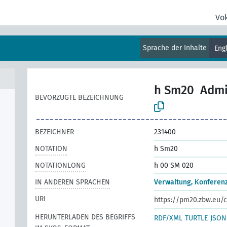
Vo
Sprache der Inhalte
Eng
h Sm20
Admi
BEVORZUGTE BEZEICHNUNG
BEZEICHNER
231400
NOTATION
h Sm20
NOTATIONLONG
h 00 SM 020
IN ANDEREN SPRACHEN
Verwaltung, Konferen
URI
https://pm20.zbw.eu/c
HERUNTERLADEN DES BEGRIFFS
RDF/XML
TURTLE
JSON