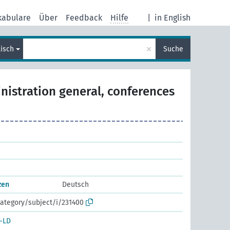
kabulare
Über
Feedback
Hilfe
|
in English
×
lisch
Suche
nistration general, conferences
zen
Deutsch
ategory/subject/i/231400
-LD