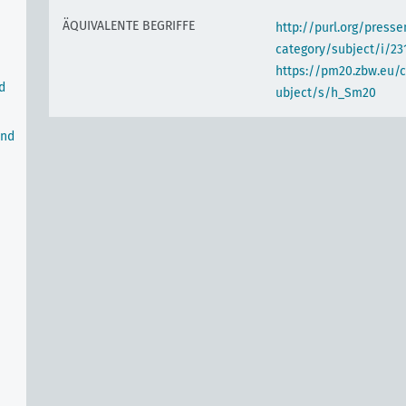
ÄQUIVALENTE BEGRIFFE
http://purl.org/pres
category/subject/i/23
https://pm20.zbw.eu/
d
ubject/s/h_Sm20
und