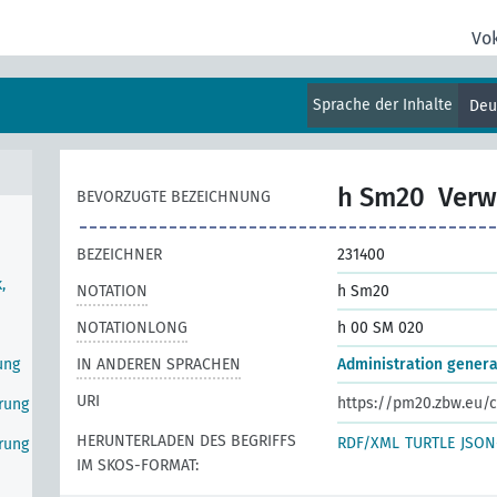
Vo
Sprache der Inhalte
Deu
h Sm20
Verw
BEVORZUGTE BEZEICHNUNG
BEZEICHNER
231400
,
NOTATION
h Sm20
NOTATIONLONG
h 00 SM 020
ung
IN ANDEREN SPRACHEN
Administration genera
URI
https://pm20.zbw.eu/c
erung
HERUNTERLADEN DES BEGRIFFS
RDF/XML
TURTLE
JSON
erung
IM SKOS-FORMAT: