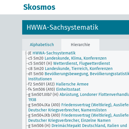
Skosmos
HWWA-Sachsystematik
Alphabetisch
Hierarchie
JE
HWWA-Sachsystematik
c5 Sm20
Landeskunde, Klima, Konferenzen
c5 Sm501 (H)
Wetterdienst, Flugwetterdienst
c8 Sm20
Landeskunde, Tierreich, Konferenzen
d1 Sm50
Bevölkerungsbewegung, Bevölkerungsstatistik
Institutionen
f2 Sm501 (A12)
Hallersche Armee
f4 Sm506 (A10)
Einheitsstaat
g Sm501.IIIb7 (H)
Abrüstung, Londoner Flottenverhandl
1938
g Sm504.IXa (A10)
Friedensvertrag (Weltkrieg), Auslief
Deutscher Kriegsverbrecher, Namenslisten
g Sm504.IXb (A10)
Friedensvertrag (Weltkrieg), Auslief
Deutscher Kriegsverbrecher, Einzelne Namen
g Sm506 (H)
Dreimächtepakt Deutschland, Italien und