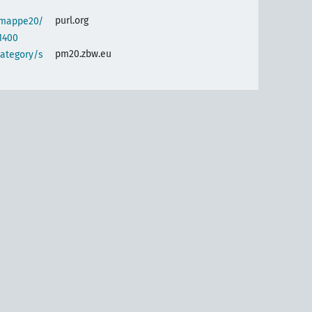
purl.org
semappe20/
1400
pm20.zbw.eu
category/s