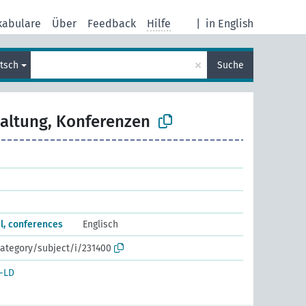
kabulare
Über
Feedback
Hilfe
|
in English
×
tsch
Suche
altung, Konferenzen
l, conferences
Englisch
ategory/subject/i/231400
-LD