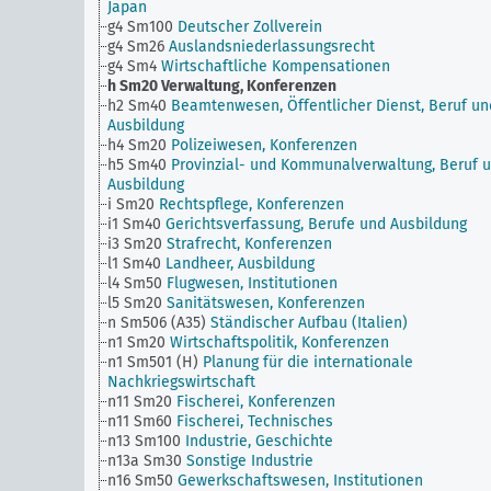
Japan
g4 Sm100
Deutscher Zollverein
g4 Sm26
Auslandsniederlassungsrecht
g4 Sm4
Wirtschaftliche Kompensationen
h Sm20
Verwaltung, Konferenzen
h2 Sm40
Beamtenwesen, Öffentlicher Dienst, Beruf un
Ausbildung
h4 Sm20
Polizeiwesen, Konferenzen
h5 Sm40
Provinzial- und Kommunalverwaltung, Beruf 
Ausbildung
i Sm20
Rechtspflege, Konferenzen
i1 Sm40
Gerichtsverfassung, Berufe und Ausbildung
i3 Sm20
Strafrecht, Konferenzen
l1 Sm40
Landheer, Ausbildung
l4 Sm50
Flugwesen, Institutionen
l5 Sm20
Sanitätswesen, Konferenzen
n Sm506 (A35)
Ständischer Aufbau (Italien)
n1 Sm20
Wirtschaftspolitik, Konferenzen
n1 Sm501 (H)
Planung für die internationale
Nachkriegswirtschaft
n11 Sm20
Fischerei, Konferenzen
n11 Sm60
Fischerei, Technisches
n13 Sm100
Industrie, Geschichte
n13a Sm30
Sonstige Industrie
n16 Sm50
Gewerkschaftswesen, Institutionen