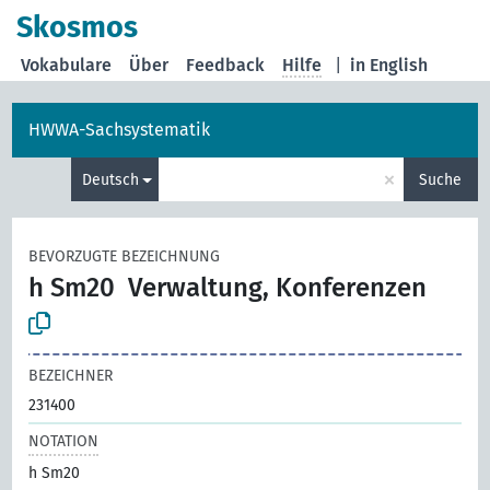
Skosmos
Vokabulare
Über
Feedback
Hilfe
|
in English
HWWA-Sachsystematik
×
Deutsch
Suche
BEVORZUGTE BEZEICHNUNG
h Sm20
Verwaltung, Konferenzen
BEZEICHNER
231400
NOTATION
h Sm20