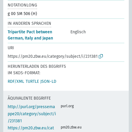
NOTATIONLONG
g 00 SM 506 (H)
IN ANDEREN SPRACHEN
Tripartite Pact between
Englisch
German, Italy and Japan
URI
https://pm20.zbw.eu/category/subject/i/231381
HERUNTERLADEN DES BEGRIFFS
IM SKOS-FORMAT:
RDF/XML
TURTLE
JSON-LD
ÄQUIVALENTE BEGRIFFE
purl.org
http://purl.org/pressema
ppe20/category/subject/i
/231381
pm20.zbw.eu
https://pm20.zbw.eu/cat