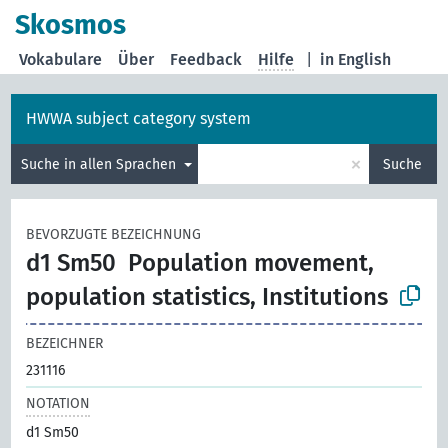
Skosmos
Vokabulare
Über
Feedback
Hilfe
|
in English
HWWA subject category system
×
Suche in allen Sprachen
Suche
BEVORZUGTE BEZEICHNUNG
d1 Sm50
Population movement,
population statistics, Institutions
BEZEICHNER
231116
NOTATION
d1 Sm50