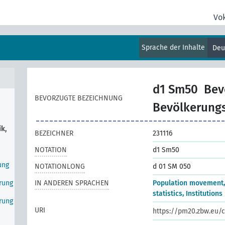
Vo
Sprache der Inhalte
Deu
d1 Sm50
Bev
BEVORZUGTE BEZEICHNUNG
Bevölkerungss
k,
BEZEICHNER
231116
NOTATION
d1 Sm50
ung
NOTATIONLONG
d 01 SM 050
erung
IN ANDEREN SPRACHEN
Population movement,
statistics, Institutions
erung
URI
https://pm20.zbw.eu/c