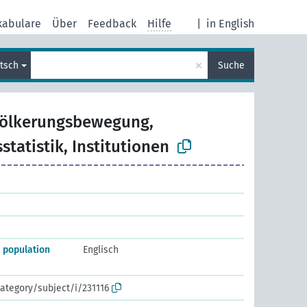
kabulare
Über
Feedback
Hilfe
|
in English
×
tsch
Suche
ölkerungsbewegung,
tatistik, Institutionen
 population
Englisch
ategory/subject/i/231116