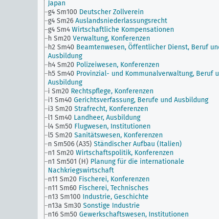
Japan
g4 Sm100
Deutscher Zollverein
g4 Sm26
Auslandsniederlassungsrecht
g4 Sm4
Wirtschaftliche Kompensationen
h Sm20
Verwaltung, Konferenzen
h2 Sm40
Beamtenwesen, Öffentlicher Dienst, Beruf un
Ausbildung
h4 Sm20
Polizeiwesen, Konferenzen
h5 Sm40
Provinzial- und Kommunalverwaltung, Beruf 
Ausbildung
i Sm20
Rechtspflege, Konferenzen
i1 Sm40
Gerichtsverfassung, Berufe und Ausbildung
i3 Sm20
Strafrecht, Konferenzen
l1 Sm40
Landheer, Ausbildung
l4 Sm50
Flugwesen, Institutionen
l5 Sm20
Sanitätswesen, Konferenzen
n Sm506 (A35)
Ständischer Aufbau (Italien)
n1 Sm20
Wirtschaftspolitik, Konferenzen
n1 Sm501 (H)
Planung für die internationale
Nachkriegswirtschaft
n11 Sm20
Fischerei, Konferenzen
n11 Sm60
Fischerei, Technisches
n13 Sm100
Industrie, Geschichte
n13a Sm30
Sonstige Industrie
n16 Sm50
Gewerkschaftswesen, Institutionen