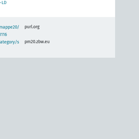
-LD
purl.org
semappe20/
1116
pm20.zbw.eu
category/s