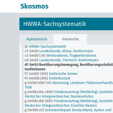
Skosmos
HWWA-Sachsystematik
Alphabetisch
Hierarchie
JE
HWWA-Sachsystematik
c5 Sm20
Landeskunde, Klima, Konferenzen
c5 Sm501 (H)
Wetterdienst, Flugwetterdienst
c8 Sm20
Landeskunde, Tierreich, Konferenzen
d1 Sm50
Bevölkerungsbewegung, Bevölkerungsstatisti
Institutionen
f2 Sm501 (A12)
Hallersche Armee
f4 Sm506 (A10)
Einheitsstaat
g Sm501.IIIb7 (H)
Abrüstung, Londoner Flottenverhandl
1938
g Sm504.IXa (A10)
Friedensvertrag (Weltkrieg), Auslief
Deutscher Kriegsverbrecher, Namenslisten
g Sm504.IXb (A10)
Friedensvertrag (Weltkrieg), Auslief
Deutscher Kriegsverbrecher, Einzelne Namen
g Sm506 (H)
Dreimächtepakt Deutschland, Italien und