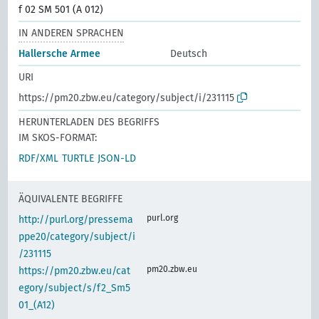
f 02 SM 501 (A 012)
IN ANDEREN SPRACHEN
Hallersche Armee
Deutsch
URI
https://pm20.zbw.eu/category/subject/i/231115
HERUNTERLADEN DES BEGRIFFS
IM SKOS-FORMAT:
RDF/XML
TURTLE
JSON-LD
ÄQUIVALENTE BEGRIFFE
purl.org
http://purl.org/pressema
ppe20/category/subject/i
/231115
pm20.zbw.eu
https://pm20.zbw.eu/cat
egory/subject/s/f2_Sm5
01_(A12)