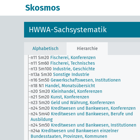
i Sm20
Rechtspflege, Konferenzen
Skosmos
i1 Sm40
Gerichtsverfassung, Berufe und Ausbildung
i3 Sm20
Strafrecht, Konferenzen
l1 Sm40
Landheer, Ausbildung
l4 Sm50
Flugwesen, Institutionen
HWWA-Sachsystematik
l5 Sm20
Sanitätswesen, Konferenzen
n Sm506 (A35)
Ständischer Aufbau (Italien)
n1 Sm20
Wirtschaftspolitik, Konferenzen
n1 Sm501 (H)
Planung für die internationale
Alphabetisch
Hierarchie
Nachkriegswirtschaft
n11 Sm20
Fischerei, Konferenzen
n11 Sm60
Fischerei, Technisches
n13 Sm100
Industrie, Geschichte
n13a Sm30
Sonstige Industrie
n16 Sm50
Gewerkschaftswesen, Institutionen
n18 N1
Handel, Monatsübersicht
n20 Sm20
Kleinhandel, Konferenzen
n21 Sm20
Kunst, Konferenzen
n23 Sm20
Geld und Währung, Konferenzen
n24 Sm20
Kreditwesen und Bankwesen, Konferenzen
n24 Sm40
Kreditwesen und Bankwesen, Berufe und
Ausbildung
n24 Sm50
Kreditwesen und Bankwesen, Institutionen
n24a
Kreditwesen und Bankwesen einzelner
Bundesstaaten, Provinzen, Kommunen