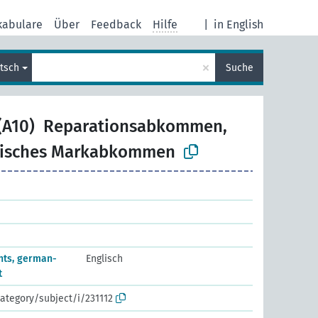
kabulare
Über
Feedback
Hilfe
|
in English
×
tsch
Suche
(A10)
Reparationsabkommen,
gisches Markabkommen
nts, german-
Englisch
t
ategory/subject/i/231112