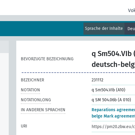
Vo
Sprache der Inhalte
Deu
q Sm504.VIb 
BEVORZUGTE BEZEICHNUNG
deutsch-bel
BEZEICHNER
231112
NOTATION
q Sm504.VIb (A10)
NOTATIONLONG
q SM 504.06b (A 010)
IN ANDEREN SPRACHEN
Reparations agreeme
belge Mark agreemen
URI
https://pm20.zbw.eu/c