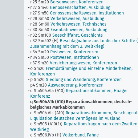
n25 Sm20
Börsenwesen, Konferenzen
n27 Sm40
Genossenschaften, Ausbildung
n27 Sm50
Genossenschaftswesen, Institutionen
n28 Sm40
Verkehrswesen, Ausbildung
n28 Sm60
Verkehrswesen, Technisches
n30 Sm40
Eisenbahnwesen, Ausbildung
n32 Sm100
Seeschiffahrt, Geschichte
n32 Sm502 (H)
Beschlagnahme ausländischer Schiffe 
Zusammenhang mit dem 2. Weltkrieg)
n34 Sm20
Postwesen, Konferenzen
n34 Sm50
Postwesen, Institutionen
n37 Sm20
Versicherungswesen, Konferenzen
o Sm20
Fremdstämmige und einzelne Minderheiten,
Konferenzen
p Sm20
Siedlung und Wanderung, Konferenzen
p4 Sm20
Auswanderung, Konferenzen
q Sm504.VIa (A10)
Reparationsabkommen, Haager
Konferenz
q Sm504.VIb (A10)
Reparationsabkommen, deutsch-
belgisches Markabkommen
q Sm504.VIc (A10)
Reparationsabkommen, Beschlagna
Liquidation deutschen Vermögens im Ausland
q Sm505 (A10(1))
Reparationsfragen nach dem Zweiten
Weltkrieg
q Sm506.IVb (H)
Völkerbund, Fahne