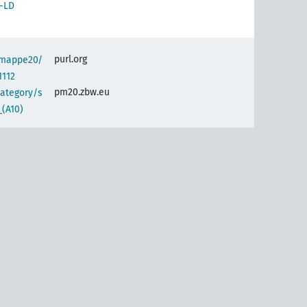
-LD
purl.org
semappe20/
1112
pm20.zbw.eu
category/s
(A10)