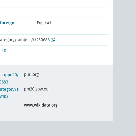
foreign
Englisch
ategory/subject/i/230683
-LD
purl.org
semappe20/
0683
pm20.zbw.eu
category/s
A10)
www.wikidata.org