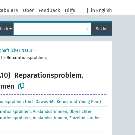
kabulare
Über
Feedback
Hilfe
|
in English
×
tsch
Suche
chaftlicher Natur
>
n)
>
Reparationsproblem,
A10)
Reparationsproblem,
mmen
ionsproblem (incl. Dawes-Mc Kenna und Young Plan)
rationsproblem, Auslandsstimmen, Übersichten
rationsproblem, Auslandsstimmen, Einzelne Länder