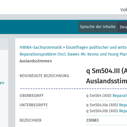
Vo
Sprache der Inhalte
Deu
Groß-
HWWA-Sachsystematik
>
Einzelfragen politischer und wirts
Reparationsproblem (incl. Dawes-Mc Kenna und Young Pla
Auslandsstimmen
q Sm504.III (
BEVORZUGTE BEZEICHNUNG
Auslandssti
hen
OBERBEGRIFF
q Sm504 (A10)
Reparat
UNTERBEGRIFFE
q Sm504.IIIa (A10)
Repa
q Sm504.IIIb (A10)
Repa
BEZEICHNER
230683