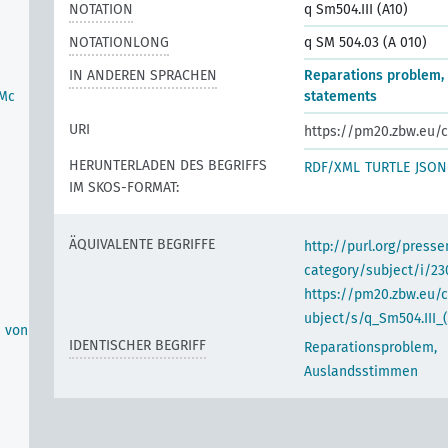
NOTATION
q Sm504.III (A10)
NOTATIONLONG
q SM 504.03 (A 010)
IN ANDEREN SPRACHEN
Reparations problem, 
-Mc
statements
URI
https://pm20.zbw.eu/c
HERUNTERLADEN DES BEGRIFFS
RDF/XML
TURTLE
JSON
IM SKOS-FORMAT:
ÄQUIVALENTE BEGRIFFE
http://purl.org/pres
category/subject/i/23
https://pm20.zbw.eu/
ubject/s/q_Sm504.III_(
n von
IDENTISCHER BEGRIFF
Reparationsproblem,
Auslandsstimmen