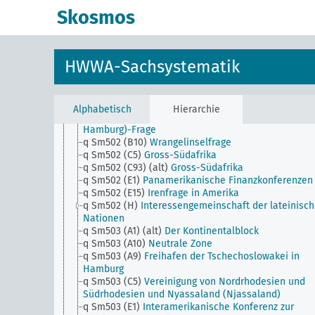
Abstimmungsgebiete i.G.
Skosmos
q Sm502 (A22)
Kanaltunnel, Kanaldamm
q Sm502 (A30)
Gibraltartunnel
q Sm502 (A40b)
Westungarnfrage (Burgenland)
q Sm502 (A40c)
Eisenbahnmarkprioritäten
HWWA-Sachsystematik
q Sm502 (A43)
Foyer-turc-Bewegung (Foyer turc)
q Sm502 (A45)
Thrakienfrage
q Sm502 (A47)
Dobrudschafrage
q Sm502 (A50) (alt)
Wolgadeutsche
Alphabetisch
Hierarchie
q Sm502 (A9)
Wirtschaftsgebiet an der Unterelbe (
Hamburg)-Frage
q Sm502 (B10)
Wrangelinselfrage
q Sm502 (C5)
Gross-Südafrika
q Sm502 (C93) (alt)
Gross-Südafrika
q Sm502 (E1)
Panamerikanische Finanzkonferenzen
q Sm502 (E15)
Irenfrage in Amerika
q Sm502 (H)
Interessengemeinschaft der lateinisc
Nationen
q Sm503 (A1) (alt)
Der Kontinentalblock
q Sm503 (A10)
Neutrale Zone
q Sm503 (A9)
Freihafen der Tschechoslowakei in
Hamburg
q Sm503 (C5)
Vereinigung von Nordrhodesien und
Südrhodesien und Nyassaland (Njassaland)
q Sm503 (E1)
Interamerikanische Konferenz zur