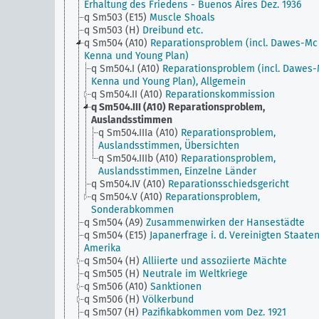
Erhaltung des Friedens - Buenos Aires Dez. 1936
q Sm503 (E15)
Muscle Shoals
q Sm503 (H)
Dreibund etc.
q Sm504 (A10)
Reparationsproblem (incl. Dawes-Mc
Kenna und Young Plan)
q Sm504.I (A10)
Reparationsproblem (incl. Dawes
Kenna und Young Plan), Allgemein
q Sm504.II (A10)
Reparationskommission
q Sm504.III (A10)
Reparationsproblem,
Auslandsstimmen
q Sm504.IIIa (A10)
Reparationsproblem,
Auslandsstimmen, Übersichten
q Sm504.IIIb (A10)
Reparationsproblem,
Auslandsstimmen, Einzelne Länder
q Sm504.IV (A10)
Reparationsschiedsgericht
q Sm504.V (A10)
Reparationsproblem,
Sonderabkommen
q Sm504 (A9)
Zusammenwirken der Hansestädte
q Sm504 (E15)
Japanerfrage i. d. Vereinigten Staate
Amerika
q Sm504 (H)
Alliierte und assoziierte Mächte
q Sm505 (H)
Neutrale im Weltkriege
q Sm506 (A10)
Sanktionen
q Sm506 (H)
Völkerbund
q Sm507 (H)
Pazifikabkommen vom Dez. 1921