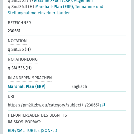
q Sm536.I (H)
Marshall-Plan (ERP), Allgemein
q Sm536.II (H)
Marshall-Plan (ERP), Teilnahme und
Stellungnahme einzelner Länder
BEZEICHNER
230667
NOTATION
q Sm536 (H)
NOTATIONLONG
q SM 536 (H)
IN ANDEREN SPRACHEN
Marshall Plan (ERP)
Englisch
URI
https://pm20.zbw.eu/category/subject/i/230667
HERUNTERLADEN DES BEGRIFFS
IM SKOS-FORMAT:
RDF/XML
TURTLE
JSON-LD