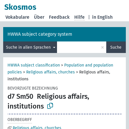
Skosmos
Vokabulare
Über
Feedback
Hilfe
|
in English
HWWA subject category system
×
Suche in allen Sprachen
Suche
HWWA subject classification
>
Population and population
policies
>
Religious affairs, churches
>
Religious affairs,
institutions
BEVORZUGTE BEZEICHNUNG
d7 Sm50
Religious affairs,
institutions
OBERBEGRIFF
d7
Religious affairs, churches