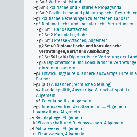
g Sm7
Waffenstillstand
g Sm8
Politische und kulturelle Propaganda
g Sm9
Pazifistische und philantropische Bestrebun
g1
Politische Beziehungen zu einzelnen Ländern
g2
Diplomatische und konsularische Vertretungen
g2 Sm1
Handelsattaches
g2 Sm2
Konsulatsgebühr
g2 Sm3
Presse-Attaches, Allgemein
g2 Sm40
Diplomatische und konsularische
Vertretungen, Beruf und Ausbildung
g2 Sm501 (A10)
Diplomatische Vertretung der Län
g2a
Diplomatische und konsularische Vertretunge
einzelnen Ländern
g3
Entwicklungshilfe u. andere auswärtige Hilfe in a
Formen
g3 (alt)
Ausländer (rechtliche Stellung)
g4
Handelspolitik, Auswärtige Wirtschaftspolitik,
Allgemein
g5
Kolonialpolitik, Allgemein
g6
Interessen fremder Staaten in ..., Allgemein
h
Verwaltung, Allgemein
i
Rechtspflege, Allgemein
k
Wissenschaft und Bildungswesen, Allgemein
l
Militärwesen, Allgemein
m
Finanzwesen, Allgemein