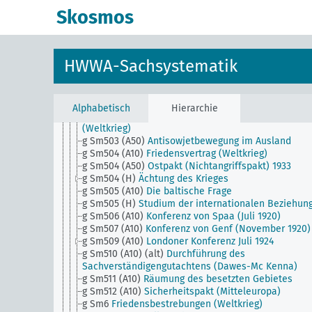
Auswirkungen
Skosmos
g Sm501 (H)
Sicherheit und Abrüstung
g Sm502 (A10)
Lichnowsky Affaire
g Sm502 (A35)
Orient Dreibund (ital.-griech.-türk. Pa
g Sm502 (A43)
Vertrag von Lausanne
HWWA-Sachsystematik
g Sm502 (A50)
Russlands Hoheitsrechte über die
nordsibirischen Inseln
g Sm502 (B111)
Japan-Russland-China Vertrag vom
21.1.1925
Alphabetisch
Hierarchie
g Sm503 (A10)
Friedensverhandlungen mit den Allii
(Weltkrieg)
g Sm503 (A50)
Antisowjetbewegung im Ausland
g Sm504 (A10)
Friedensvertrag (Weltkrieg)
g Sm504 (A50)
Ostpakt (Nichtangriffspakt) 1933
g Sm504 (H)
Ächtung des Krieges
g Sm505 (A10)
Die baltische Frage
g Sm505 (H)
Studium der internationalen Beziehun
g Sm506 (A10)
Konferenz von Spaa (Juli 1920)
g Sm507 (A10)
Konferenz von Genf (November 1920)
g Sm509 (A10)
Londoner Konferenz Juli 1924
g Sm510 (A10) (alt)
Durchführung des
Sachverständigengutachtens (Dawes-Mc Kenna)
g Sm511 (A10)
Räumung des besetzten Gebietes
g Sm512 (A10)
Sicherheitspakt (Mitteleuropa)
g Sm6
Friedensbestrebungen (Weltkrieg)