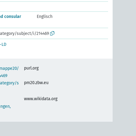
nd consular
Englisch
ategory/subject/i/214469
-LD
purl.org
semappe20/
4469
pm20.zbw.eu
category/s
www.wikidata.org
ungen,