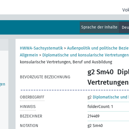
Vo
kt)
Sprache der Inhalte
Deu
erten
HWWA-Sachsystematik
>
Außenpolitik und politische Bezi
Allgemein
>
Diplomatische und konsularische Vertretungen
konsularische Vertretungen, Beruf und Ausbildung
g2 Sm40
Dip
BEVORZUGTE BEZEICHNUNG
Vertretungen
gen
OBERBEGRIFF
g2
Diplomatische und 
HINWEIS
folderCount: 1
BEZEICHNER
214469
NOTATION
g2 Sm40