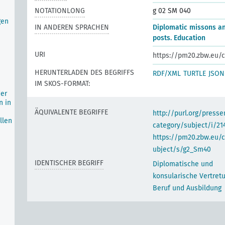
NOTATIONLONG
g 02 SM 040
gen
IN ANDEREN SPRACHEN
Diplomatic missons a
posts. Education
URI
https://pm20.zbw.eu/c
HERUNTERLADEN DES BEGRIFFS
RDF/XML
TURTLE
JSON
IM SKOS-FORMAT:
der
n in
ÄQUIVALENTE BEGRIFFE
http://purl.org/pres
llen
category/subject/i/21
https://pm20.zbw.eu/
ubject/s/g2_Sm40
IDENTISCHER BEGRIFF
Diplomatische und
konsularische Vertret
Beruf und Ausbildung