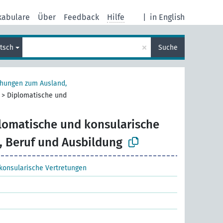
kabulare
Über
Feedback
Hilfe
|
in English
×
tsch
Suche
ehungen zum Ausland,
>
Diplomatische und
lomatische und konsularische
, Beruf und Ausbildung
konsularische Vertretungen