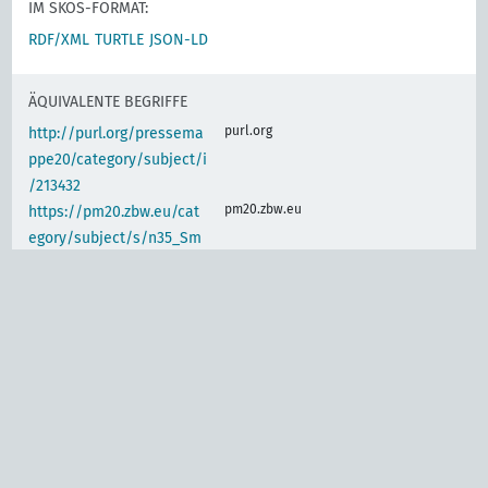
IM SKOS-FORMAT:
RDF/XML
TURTLE
JSON-LD
ÄQUIVALENTE BEGRIFFE
purl.org
http://purl.org/pressema
ppe20/category/subject/i
/213432
pm20.zbw.eu
https://pm20.zbw.eu/cat
egory/subject/s/n35_Sm
40
IDENTISCHER BEGRIFF
d-nb.info
gnd:4036597-9
d-nb.info
gnd:4168241-5
d-nb.info
gnd:4168280-4
www.wikidata.org
Luftschiffahrt, Flugwesen,
Luftverkehr, Beruf und