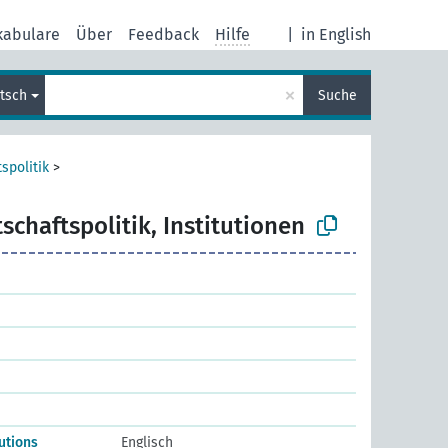
kabulare
Über
Feedback
Hilfe
|
in English
×
tsch
Suche
spolitik
>
tschaftspolitik, Institutionen
tutions
Englisch