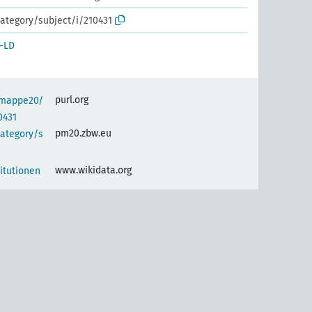
ategory/subject/i/210431
-LD
purl.org
semappe20/
0431
pm20.zbw.eu
category/s
www.wikidata.org
titutionen