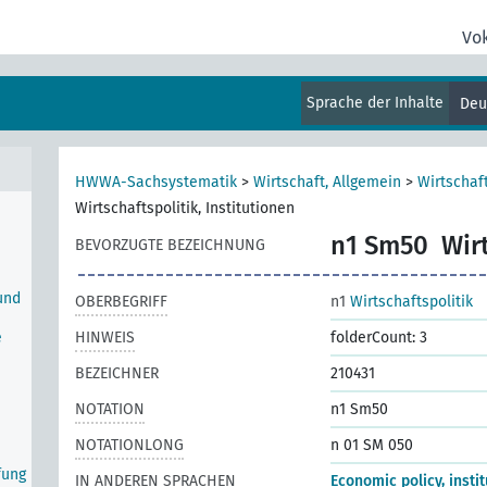
Vo
Sprache der Inhalte
Deu
HWWA-Sachsystematik
>
Wirtschaft, Allgemein
>
Wirtschaft
Wirtschaftspolitik, Institutionen
n1 Sm50
Wir
BEVORZUGTE BEZEICHNUNG
und
OBERBEGRIFF
n1
Wirtschaftspolitik
e
HINWEIS
folderCount: 3
BEZEICHNER
210431
NOTATION
n1 Sm50
NOTATIONLONG
n 01 SM 050
fung
IN ANDEREN SPRACHEN
Economic policy, insti