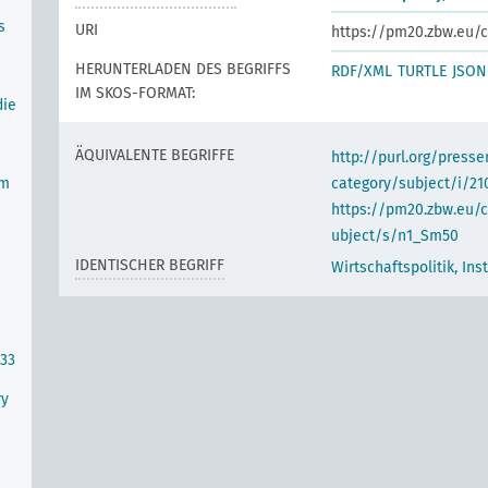
s
URI
https://pm20.zbw.eu/c
HERUNTERLADEN DES BEGRIFFS
RDF/XML
TURTLE
JSON
IM SKOS-FORMAT:
die
ÄQUIVALENTE BEGRIFFE
http://purl.org/pres
im
category/subject/i/21
https://pm20.zbw.eu/
ubject/s/n1_Sm50
IDENTISCHER BEGRIFF
Wirtschaftspolitik, Ins
933
ry