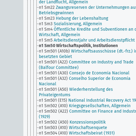
der Landflucht, Allgemein
n1 Sm22
Zwangsreserven der Unternehmungen au
Betriebsgewinnen
n1 Sm23
Hebung der Lebenshaltung
n1 Sm3
Sozialisierung, Allgemein
n1 Sm4
Öffentliche Kredite und Subventionen an 
Wirtschaft, Allgemein
n1 Sm5
Arbeitsdienstjahr und Arbeitsdienstpflicht
n1 Sm50
Wirtschaftspolitik, Institutionen
n1 Sm501 (A10b)
Wirtschaftsausschüsse (dt.-frz.) 
besetzten Gebiet
n1 Sm501 (A22)
Committee on Industry and Trade
(Balfour Committee)
n1 Sm501 (A30)
Consejo de Economia Nacional
n1 Sm501 (A32)
Conselho Superior de Economia
Nacional
n1 Sm501 (A50)
Wiederherstellung des
Privateigentums
n1 Sm501 (E15)
National Industrial Recovery Act 1
n1 Sm502 (A10)
Kriegsgesellschaften, Allgemein
n1 Sm502 (A22)
Committee on Finance and Indust
(1929)
n1 Sm502 (A50)
Konzessionspolitik
n1 Sm503 (A10)
Wirtschaftsenquete
n1 Sm504 (A10)
Wirtschaftsbeirat (1931)