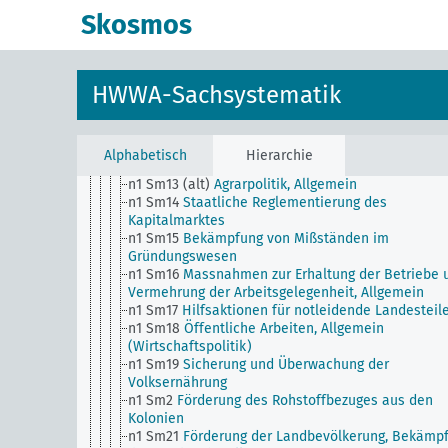
n Sm7
Kartell-, Syndikat und Trustwesen
Skosmos
n Sm70
Wirtschaft, Finanzierungsfragen, Allgemein
n Sm8
Normung, Standardisierung
n Sm9 (alt)
Nahrungsmittelversorgung
n1
Wirtschaftspolitik
HWWA-Sachsystematik
n1 Sm1
Übergangswirtschaftliche Planwirtschaft
n1 Sm11
Sozialpolitik, Allgemein
n1 Sm12
Preisregelung
n1 Sm13
Pflege, Erhaltung und Vollverwertung
Alphabetisch
Hierarchie
nationaler Sachgüter
n1 Sm13 (alt)
Agrarpolitik, Allgemein
n1 Sm14
Staatliche Reglementierung des
Kapitalmarktes
n1 Sm15
Bekämpfung von Mißständen im
Gründungswesen
n1 Sm16
Massnahmen zur Erhaltung der Betriebe 
Vermehrung der Arbeitsgelegenheit, Allgemein
n1 Sm17
Hilfsaktionen für notleidende Landesteil
n1 Sm18
Öffentliche Arbeiten, Allgemein
(Wirtschaftspolitik)
n1 Sm19
Sicherung und Überwachung der
Volksernährung
n1 Sm2
Förderung des Rohstoffbezuges aus den
Kolonien
n1 Sm21
Förderung der Landbevölkerung, Bekämp