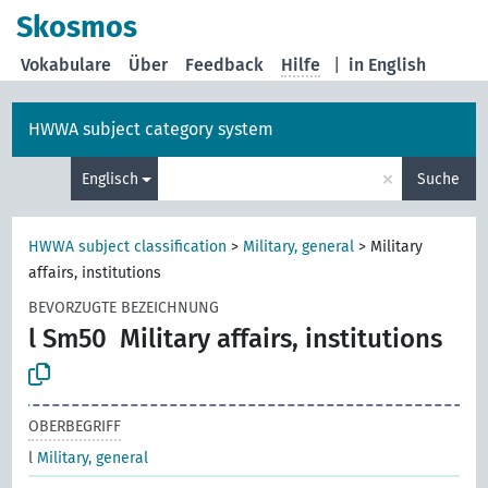
Skosmos
Vokabulare
Über
Feedback
Hilfe
|
in English
HWWA subject category system
×
Englisch
Suche
HWWA subject classification
>
Military, general
>
Military
affairs, institutions
BEVORZUGTE BEZEICHNUNG
l Sm50
Military affairs, institutions
OBERBEGRIFF
l
Military, general