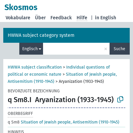
Skosmos
Vokabulare
Über
Feedback
Hilfe
|
in English
HWWA subject category system
×
Englisch
Suche
HWWA subject classification
>
Individual questions of
political or economic nature
>
Situation of Jewish people,
Antisemitism (1910-1945)
>
Aryanization (1933-1945)
BEVORZUGTE BEZEICHNUNG
q Sm8.I
Aryanization (1933-1945)
OBERBEGRIFF
q Sm8
Situation of Jewish people, Antisemitism (1910-1945)
HINWEIS