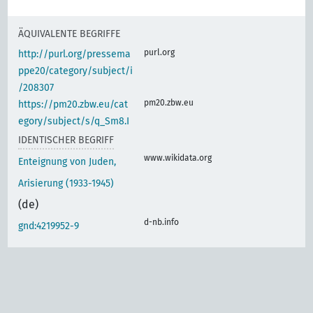
ÄQUIVALENTE BEGRIFFE
purl.org
http://purl.org/pressema
ppe20/category/subject/i
/208307
pm20.zbw.eu
https://pm20.zbw.eu/cat
egory/subject/s/q_Sm8.I
IDENTISCHER BEGRIFF
www.wikidata.org
Enteignung von Juden,
Arisierung (1933-1945)
(de)
d-nb.info
gnd:4219952-9