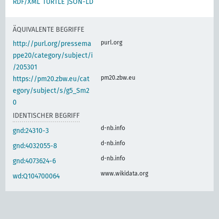
RDF/XML
TURTLE
JSON-LD
ÄQUIVALENTE BEGRIFFE
purl.org
http://purl.org/pressema
ppe20/category/subject/i
/205301
pm20.zbw.eu
https://pm20.zbw.eu/cat
egory/subject/s/g5_Sm2
0
IDENTISCHER BEGRIFF
d-nb.info
gnd:24310-3
d-nb.info
gnd:4032055-8
d-nb.info
gnd:4073624-6
www.wikidata.org
wd:Q104700064