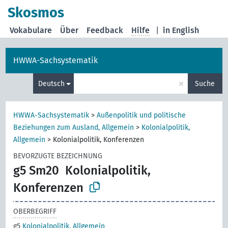
Skosmos
Vokabulare
Über
Feedback
Hilfe
|
in English
HWWA-Sachsystematik
×
Deutsch
Suche
HWWA-Sachsystematik
>
Außenpolitik und politische
Beziehungen zum Ausland, Allgemein
>
Kolonialpolitik,
Allgemein
>
Kolonialpolitik, Konferenzen
BEVORZUGTE BEZEICHNUNG
g5 Sm20
Kolonialpolitik,
Konferenzen
OBERBEGRIFF
g5
Kolonialpolitik, Allgemein