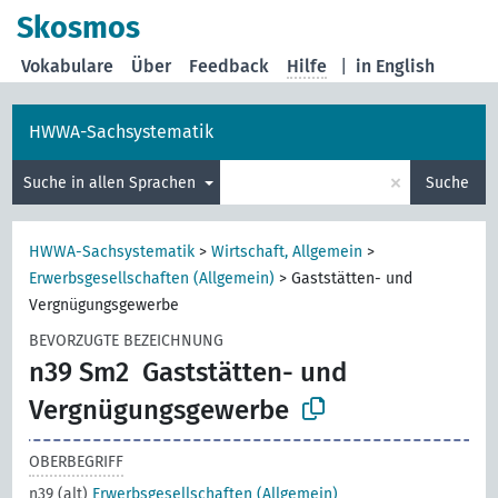
Skosmos
Vokabulare
Über
Feedback
Hilfe
|
in English
HWWA-Sachsystematik
×
Suche in allen Sprachen
Suche
HWWA-Sachsystematik
>
Wirtschaft, Allgemein
>
Erwerbsgesellschaften (Allgemein)
>
Gaststätten- und
Vergnügungsgewerbe
BEVORZUGTE BEZEICHNUNG
n39 Sm2
Gaststätten- und
Vergnügungsgewerbe
OBERBEGRIFF
n39 (alt)
Erwerbsgesellschaften (Allgemein)