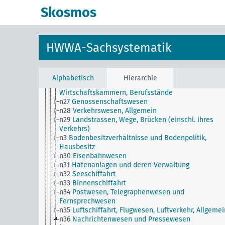
n18
Handel
Skosmos
n19
Handelsbeziehungen zu einzelnen Ländern
n2
Berichte über die wirtschaftliche Lage
n20
Kleinhandel
n21
Kunst und Literatur (Wirtschaftsverhältnisse)
HWWA-Sachsystematik
n22
Spedition und Lagerung
n23
Geld und Währung
n24
Kreditwesen und Bankwesen
n25
Börsenwesen
Alphabetisch
Hierarchie
n26
Wirtschaftliche Interessenvertretungen,
Wirtschaftskammern, Berufsstände
n27
Genossenschaftswesen
n28
Verkehrswesen, Allgemein
n29
Landstrassen, Wege, Brücken (einschl. ihres
Verkehrs)
n3
Bodenbesitzverhältnisse und Bodenpolitik,
Hausbesitz
n30
Eisenbahnwesen
n31
Hafenanlagen und deren Verwaltung
n32
Seeschiffahrt
n33
Binnenschiffahrt
n34
Postwesen, Telegraphenwesen und
Fernsprechwesen
n35
Luftschiffahrt, Flugwesen, Luftverkehr, Allgemei
n36
Nachrichtenwesen und Pressewesen