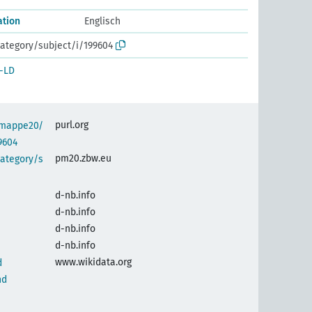
ation
Englisch
ategory/subject/i/199604
-LD
purl.org
semappe20/
9604
pm20.zbw.eu
category/s
d-nb.info
d-nb.info
d-nb.info
d-nb.info
www.wikidata.org
d
nd