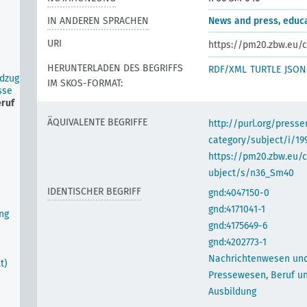
IN ANDEREN SPRACHEN
News and press, educ
URI
https://pm20.zbw.eu/c
HERUNTERLADEN DES BEGRIFFS
RDF/XML
TURTLE
JSON
ldzug
IM SKOS-FORMAT:
sse
ruf
ÄQUIVALENTE BEGRIFFE
http://purl.org/pres
category/subject/i/19
https://pm20.zbw.eu/
ubject/s/n36_Sm40
IDENTISCHER BEGRIFF
gnd:4047150-0
gnd:4171041-1
ng
gnd:4175649-6
gnd:4202773-1
Nachrichtenwesen un
t)
Pressewesen, Beruf u
Ausbildung