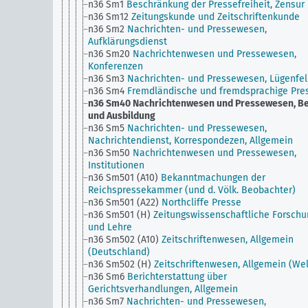
n36 Sm1
Beschränkung der Pressefreiheit, Zensur
n36 Sm12
Zeitungskunde und Zeitschriftenkunde
n36 Sm2
Nachrichten- und Pressewesen,
Aufklärungsdienst
n36 Sm20
Nachrichtenwesen und Pressewesen,
Konferenzen
n36 Sm3
Nachrichten- und Pressewesen, Lügenfe
n36 Sm4
Fremdländische und fremdsprachige Pre
n36 Sm40
Nachrichtenwesen und Pressewesen, Be
und Ausbildung
n36 Sm5
Nachrichten- und Pressewesen,
Nachrichtendienst, Korrespondezen, Allgemein
n36 Sm50
Nachrichtenwesen und Pressewesen,
Institutionen
n36 Sm501 (A10)
Bekanntmachungen der
Reichspressekammer (und d. Völk. Beobachter)
n36 Sm501 (A22)
Northcliffe Presse
n36 Sm501 (H)
Zeitungswissenschaftliche Forschu
und Lehre
n36 Sm502 (A10)
Zeitschriftenwesen, Allgemein
(Deutschland)
n36 Sm502 (H)
Zeitschriftenwesen, Allgemein (Wel
n36 Sm6
Berichterstattung über
Gerichtsverhandlungen, Allgemein
n36 Sm7
Nachrichten- und Pressewesen,