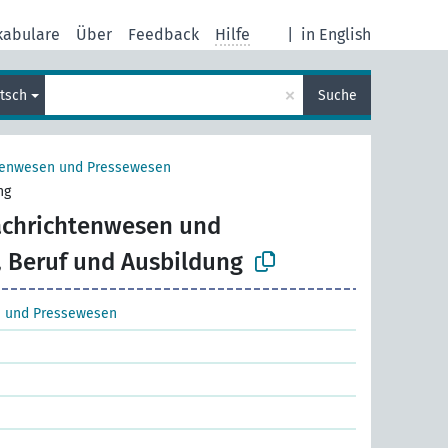
kabulare
Über
Feedback
Hilfe
|
in English
×
tsch
Suche
tenwesen und Pressewesen
ng
chrichtenwesen und
 Beruf und Ausbildung
 und Pressewesen