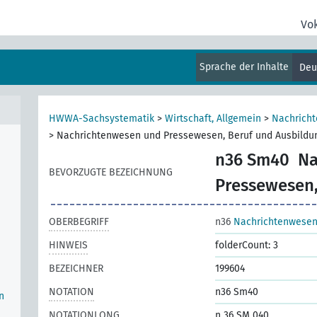
Vo
Sprache der Inhalte
Deu
HWWA-Sachsystematik
>
Wirtschaft, Allgemein
>
Nachrich
>
Nachrichtenwesen und Pressewesen, Beruf und Ausbildu
n36 Sm40
Na
BEVORZUGTE BEZEICHNUNG
Pressewesen,
OBERBEGRIFF
n36
Nachrichtenwesen
HINWEIS
folderCount: 3
BEZEICHNER
199604
NOTATION
n36 Sm40
n
NOTATIONLONG
n 36 SM 040