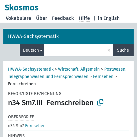
Skosmos
Vokabulare
Über
Feedback
Hilfe
|
in English
HWWA-Sachsystematik
×
Deutsch
Suche
HWWA-Sachsystematik
>
Wirtschaft, Allgemein
>
Postwesen,
Telegraphenwesen und Fernsprechwesen
>
Fernsehen
>
Fernschreiben
BEVORZUGTE BEZEICHNUNG
n34 Sm7.III
Fernschreiben
OBERBEGRIFF
n34 Sm7
Fernsehen
HINWEIS