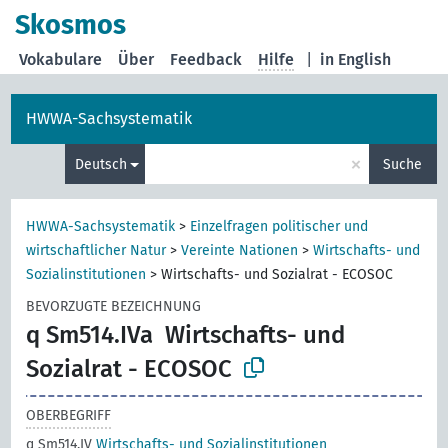
Skosmos
Vokabulare
Über
Feedback
Hilfe
|
in English
HWWA-Sachsystematik
×
Deutsch
Suche
HWWA-Sachsystematik
>
Einzelfragen politischer und
wirtschaftlicher Natur
>
Vereinte Nationen
>
Wirtschafts- und
Sozialinstitutionen
>
Wirtschafts- und Sozialrat - ECOSOC
BEVORZUGTE BEZEICHNUNG
q Sm514.IVa
Wirtschafts- und
Sozialrat - ECOSOC
OBERBEGRIFF
q Sm514.IV
Wirtschafts- und Sozialinstitutionen