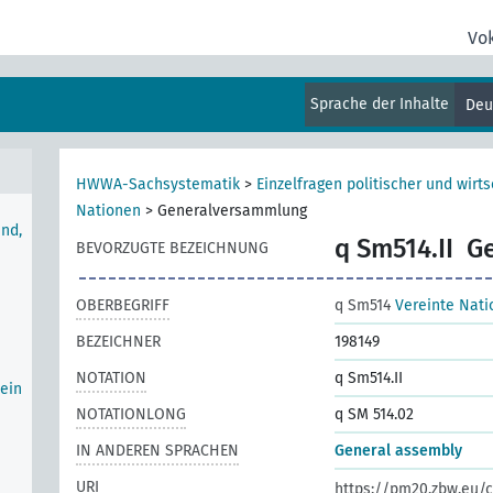
Vo
Sprache der Inhalte
Deu
HWWA-Sachsystematik
>
Einzelfragen politischer und wirts
Nationen
>
Generalversammlung
nd,
q Sm514.II
G
BEVORZUGTE BEZEICHNUNG
OBERBEGRIFF
q Sm514
Vereinte Nat
BEZEICHNER
198149
NOTATION
q Sm514.II
ein
NOTATIONLONG
q SM 514.02
IN ANDEREN SPRACHEN
General assembly
URI
https://pm20.zbw.eu/c