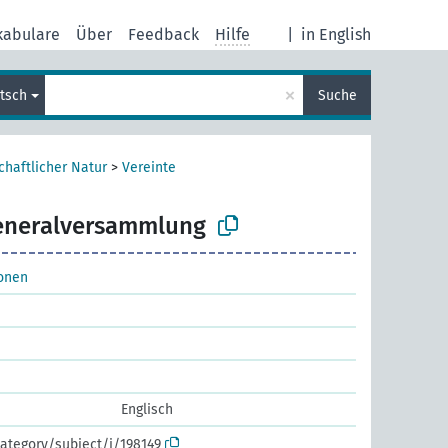
kabulare
Über
Feedback
Hilfe
|
in English
×
tsch
Suche
chaftlicher Natur
>
Vereinte
eneralversammlung
ionen
Englisch
ategory/subject/i/198149