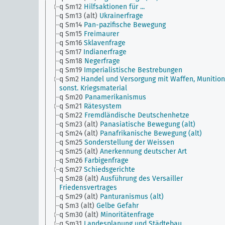
q Sm12
Hilfsaktionen für ...
q Sm13 (alt)
Ukrainerfrage
q Sm14
Pan-pazifische Bewegung
q Sm15
Freimaurer
q Sm16
Sklavenfrage
q Sm17
Indianerfrage
q Sm18
Negerfrage
q Sm19
Imperialistische Bestrebungen
q Sm2
Handel und Versorgung mit Waffen, Munitio
sonst. Kriegsmaterial
q Sm20
Panamerikanismus
q Sm21
Rätesystem
q Sm22
Fremdländische Deutschenhetze
q Sm23 (alt)
Panasiatische Bewegung (alt)
q Sm24 (alt)
Panafrikanische Bewegung (alt)
q Sm25
Sonderstellung der Weissen
q Sm25 (alt)
Anerkennung deutscher Art
q Sm26
Farbigenfrage
q Sm27
Schiedsgerichte
q Sm28 (alt)
Ausführung des Versailler
Friedensvertrages
q Sm29 (alt)
Panturanismus (alt)
q Sm3 (alt)
Gelbe Gefahr
q Sm30 (alt)
Minoritätenfrage
q Sm31
Landesplanung und Städtebau