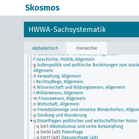
Skosmos
JE
HWWA-Sachsystematik
HWWA-Sachsystematik
a
Literatur, Allgemein
b
Land und Leute, Politik und Wirtschaft, Allgemein
c
Landeskunde, Allgemein
Alphabetisch
d
Bevölkerung und Bevölkerungspolitik
Hierarchie
e
Gesundheitliche Verhältnisse, Allgemein
f
Geschichte, Politik, Allgemein
g
Außenpolitik und politische Beziehungen zum Ausla
Allgemein
h
Verwaltung, Allgemein
i
Rechtspflege, Allgemein
k
Wissenschaft und Bildungswesen, Allgemein
l
Militärwesen, Allgemein
m
Finanzwesen, Allgemein
n
Wirtschaft, Allgemein
o
Fremdstämmige und einzelne Minderheiten, Allgem
p
Siedlung und Wanderung
q
Einzelfragen politischer und wirtschaftlicher Natur
q Sm1
Alkoholismus und seine Bekämpfung
q Sm10 (alt)
Polenfrage
q Sm11 (alt)
Zigeunerfrage (alt)