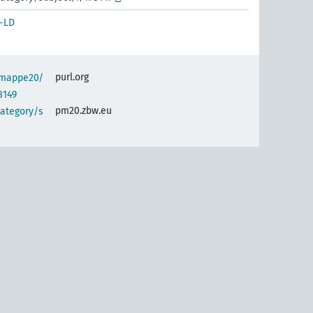
-LD
purl.org
semappe20/
8149
pm20.zbw.eu
category/s