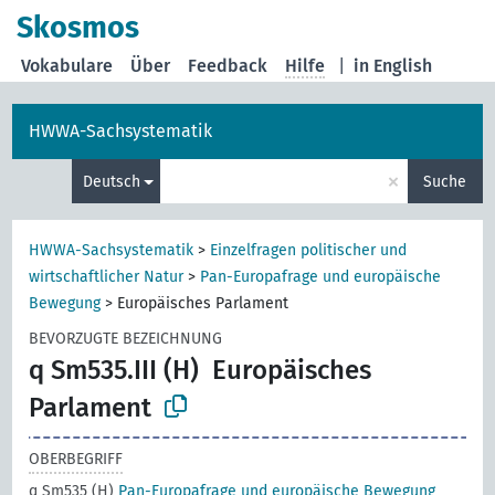
Skosmos
Vokabulare
Über
Feedback
Hilfe
|
in English
HWWA-Sachsystematik
×
Deutsch
Suche
HWWA-Sachsystematik
>
Einzelfragen politischer und
wirtschaftlicher Natur
>
Pan-Europafrage und europäische
Bewegung
>
Europäisches Parlament
BEVORZUGTE BEZEICHNUNG
q Sm535.III (H)
Europäisches
Parlament
OBERBEGRIFF
q Sm535 (H)
Pan-Europafrage und europäische Bewegung