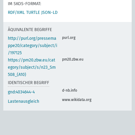
IM SKOS-FORMAT:
RDF/XML
TURTLE
JSON-LD
ÄQUIVALENTE BEGRIFFE
purl.org
http://purl.org/pressema
ppe20/category/subject/i
/197125
pm20.zbw.eu
https://pm20.zbw.eu/cat
egory/subject/s/n23_Sm
508_(A10)
IDENTISCHER BEGRIFF
d-nb.info
gnd:4034644-4
www.wikidata.org
Lastenausgleich