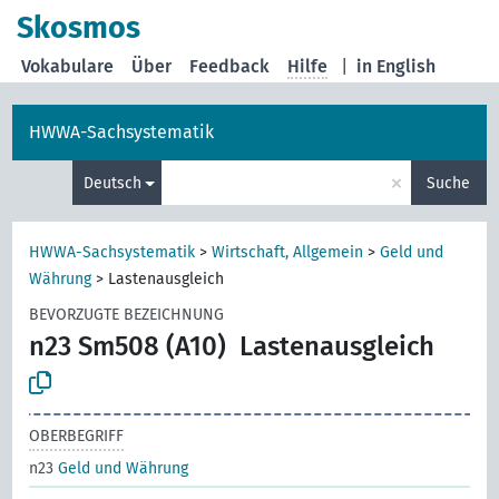
Skosmos
Vokabulare
Über
Feedback
Hilfe
|
in English
HWWA-Sachsystematik
×
Deutsch
Suche
HWWA-Sachsystematik
>
Wirtschaft, Allgemein
>
Geld und
Währung
>
Lastenausgleich
BEVORZUGTE BEZEICHNUNG
n23 Sm508 (A10)
Lastenausgleich
OBERBEGRIFF
n23
Geld und Währung