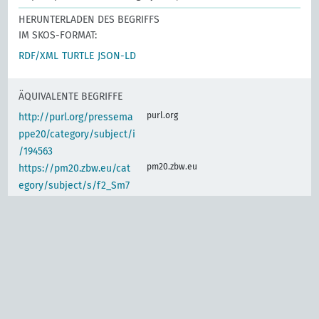
HERUNTERLADEN DES BEGRIFFS
IM SKOS-FORMAT:
RDF/XML
TURTLE
JSON-LD
ÄQUIVALENTE BEGRIFFE
purl.org
http://purl.org/pressema
ppe20/category/subject/i
/194563
pm20.zbw.eu
https://pm20.zbw.eu/cat
egory/subject/s/f2_Sm7
IDENTISCHER BEGRIFF
www.wikidata.org
Abwehrmaßnahmen
gegenüber dem
Kommunismus in
nichtkommunistischen
Ländern