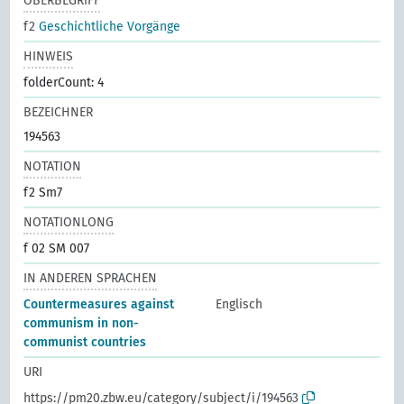
OBERBEGRIFF
f2
Geschichtliche Vorgänge
HINWEIS
folderCount: 4
BEZEICHNER
194563
NOTATION
f2 Sm7
NOTATIONLONG
f 02 SM 007
IN ANDEREN SPRACHEN
Countermeasures against
Englisch
communism in non-
communist countries
URI
https://pm20.zbw.eu/category/subject/i/194563