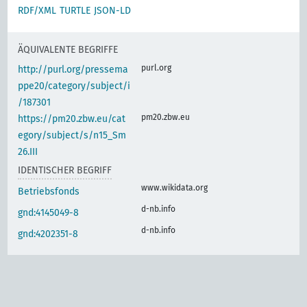
RDF/XML
TURTLE
JSON-LD
ÄQUIVALENTE BEGRIFFE
purl.org
http://purl.org/pressema
ppe20/category/subject/i
/187301
pm20.zbw.eu
https://pm20.zbw.eu/cat
egory/subject/s/n15_Sm
26.III
IDENTISCHER BEGRIFF
www.wikidata.org
Betriebsfonds
d-nb.info
gnd:4145049-8
d-nb.info
gnd:4202351-8